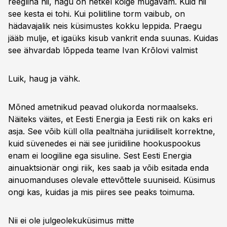
reeglina nii, nagu on hetkel kõige mugavam. Kuid nii
see kesta ei tohi. Kui poliitiline torm vaibub, on
hädavajalik neis küsimustes kokku leppida. Praegu
jääb mulje, et igaüks kisub vankrit enda suunas. Kuidas
see ähvardab lõppeda teame Ivan Krõlovi valmist
Luik, haug ja vähk.
Mõned ametnikud peavad olukorda normaalseks.
Näiteks väites, et Eesti Energia ja Eesti riik on kaks eri
asja. See võib küll olla pealtnäha juriidiliselt korrektne,
kuid süvenedes ei näi see juriidiline hookuspookus
enam ei loogiline ega sisuline. Sest Eesti Energia
ainuaktsionär ongi riik, kes saab ja võib esitada enda
ainuomanduses olevale ettevõttele suuniseid. Küsimus
ongi kas, kuidas ja mis piires see peaks toimuma.
Nii ei ole julgeolekuküsimus mitte