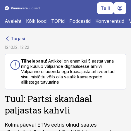
Telli
Avaleht
Kõik lood
TOPid
Podcastid
Konverentsid
cebook
cebook
Tagasi
Twitter)
Twitter)
12.10.12, 12:22
kedIn
kedIn
Tähelepanu!
Artikkel on enam kui 5 aastat vana
ning kuulub väljaande digitaalsesse arhiivi.
ail
ail
Väljaanne ei uuenda ega kaasajasta arhiveeritud
sisu, mistõttu võib olla vajalik kaasaegsete
k
k
allikatega tutvumine
Tuul: Partsi skandaal
paljastas kahvli
Kolmapäeval ETVs eetris olnud saates