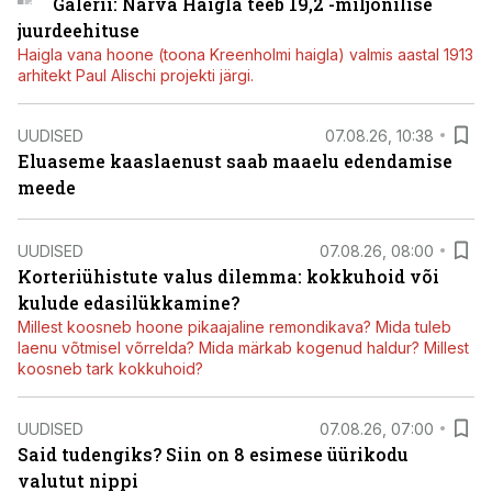
Galerii: Narva Haigla teeb 19,2 -miljonilise
juurdeehituse
Haigla vana hoone (toona Kreenholmi haigla) valmis aastal 1913
arhitekt Paul Alischi projekti järgi.
UUDISED
07.08.26, 10:38
Eluaseme kaaslaenust saab maaelu edendamise
meede
UUDISED
07.08.26, 08:00
Korteriühistute valus dilemma: kokkuhoid või
kulude edasilükkamine?
Millest koosneb hoone pikaajaline remondikava? Mida tuleb
laenu võtmisel võrrelda? Mida märkab kogenud haldur? Millest
koosneb tark kokkuhoid?
UUDISED
07.08.26, 07:00
Said tudengiks? Siin on 8 esimese üürikodu
valutut nippi