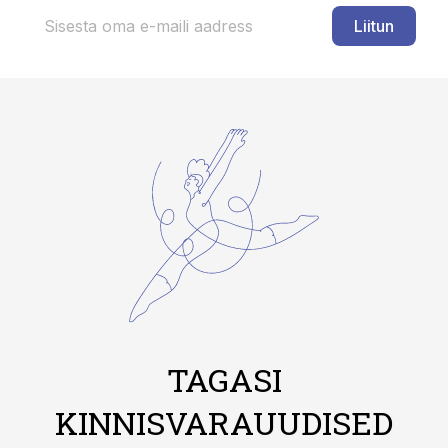
Liitun
TAGASI
KINNISVARAUUDISED