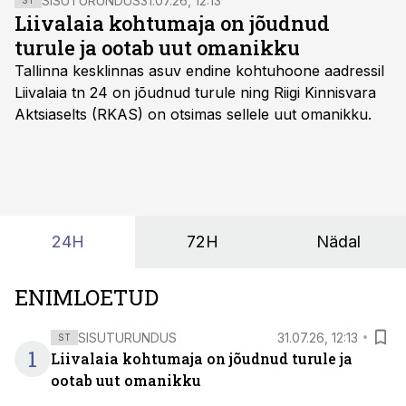
SISUTURUNDUS
31.07.26, 12:13
ST
Liivalaia kohtumaja on jõudnud
turule ja ootab uut omanikku
Tallinna kesklinnas asuv endine kohtuhoone aadressil
Liivalaia tn 24 on jõudnud turule ning Riigi Kinnisvara
Aktsiaselts (RKAS) on otsimas sellele uut omanikku.
24H
72H
Nädal
ENIMLOETUD
SISUTURUNDUS
31.07.26, 12:13
ST
1
Liivalaia kohtumaja on jõudnud turule ja
ootab uut omanikku