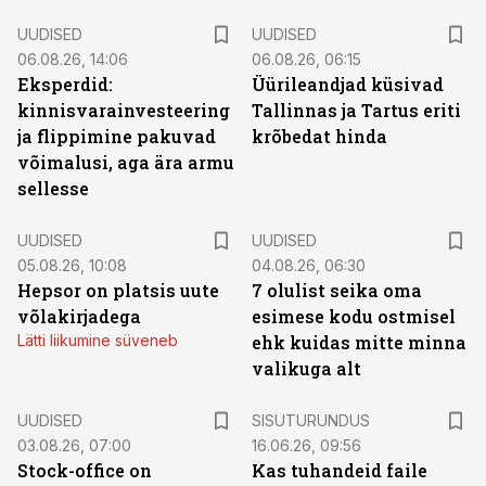
UUDISED
UUDISED
06.08.26, 14:06
06.08.26, 06:15
Eksperdid:
Üürileandjad küsivad
kinnisvarainvesteering
Tallinnas ja Tartus eriti
ja flippimine pakuvad
krõbedat hinda
võimalusi, aga ära armu
sellesse
UUDISED
UUDISED
05.08.26, 10:08
04.08.26, 06:30
Hepsor on platsis uute
7 olulist seika oma
võlakirjadega
esimese kodu ostmisel
Lätti liikumine süveneb
ehk kuidas mitte minna
valikuga alt
ST
UUDISED
SISUTURUNDUS
03.08.26, 07:00
16.06.26, 09:56
Stock-office on
Kas tuhandeid faile