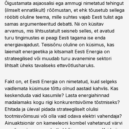
Õigustamata asjaosalisi ega ammugi nimetatud tehingut
(ilmselt ennatlikult) rõõmustan, et ehk tõusetub sellega
rööbiti oluline teema, mille suhtes vajab Eesti tulist aga
samas argumenteeritud debatti. Nii on küsitav
arvamus, mis lihtsustatult seisneb selles, et avatud
turu tingimustes ei peagi Eesti tagama ise enda
energiavajadust. Teisisõnu oluline on küsimus, kas
laiemalt energeetika ja kitsamalt Eesti Energia on
strateegilised või muudab turu avanemine sektori
lihtsalt üheks tavaliseks ettevõtlusharuks.
Fakt on, et Eesti Energia on nimetatud, kuid selgeks
vaidlemata küsimuse tõttu olnud aastaid kahvlis. Kas
keskenduda vaid kasumile? Lasta energiahinnad
madalamaks kogu riigi konkurentsivõime tõstmiseks?
Ehitada ja üleval pidada strateegiliselt olulisi
tootmisvõimsusi või olla vaid odava elektri vahendaja?
Ainuaktsionär on kameeleoni kombel vahetanud värvi