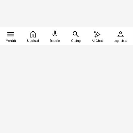
Menüü
Uudised
Raadio
Otsing
AI Chat
Logi sisse
Vana-Lõuna 39/1, 19094 Tallinn
(+372) 667 0111
kinnisvarauudised@kinnisvarauudised.ee
Telli
Reklaam
Firmast
Sisu kasutamisõigused
Ajakirjaniku
eetikakoodeks