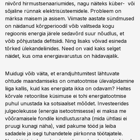
niivõrd hirmustsenaariumides, nagu näiteks küber- või
sõjaline rünnak elektrisüsteemidele. Probleem on
märksa maisem ja asisem. Viimaste aastate sündmused
on näidanud kõrgperioodil võib valitseda kogu
regioonis energia järele sedavõrd suur nõudlus, et
võib põhjustada defitsiidi. Ning lisaks võivad esineda
tõrked ülekandeliinides. Need on vaid kaks selget
näidet, kus oma energiavarustus on hädavajalik.
Muidugi võib väita, et erandjuhtumitest lähtuvate
ohtude maandamiseks on omatootmise ülevalpidamine
liiga kallis, kuid kas energiata ikka on odavam? Heites
kõrvale retoorilise küsimuse ei tohi energiatootmise
puhul unustada ka sotsiaalset mõõdet. Investeerides
julgeolekusse (energia isetootmisesse) ei maksa me
võõramaisele fondile kindlustusraha (mida ühtlasi ei
pruugi kunagi näha), vaid pakume tööd ja leiba
sadadele ja isegi tuhandetele piirkonna töötajatele.