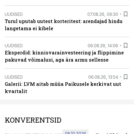
UUDISED
07.08.26, 06:30
Turul uputab uutest korteritest: arendajad hindu
langetama ei kibele
UUDISED
06.08.26, 14:06
Eksperdid: kinnisvarainvesteering ja flippimine
pakuvad võimalusi, aga ära armu sellesse
UUDISED
06.08.26, 13:54
Galerii: LVM aitab müüa Paikusele kerkivat uut
kvartalit
KONVERENTSID
08.10.2026