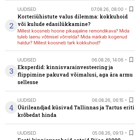
UUDISED
07.08.26, 08:00
Korteriühistute valus dilemma: kokkuhoid
2
või kulude edasilükkamine?
Millest koosneb hoone pikaajaline remondikava? Mida
tuleb laenu võtmisel võrrelda? Mida märkab kogenud
haldur? Millest koosneb tark kokkuhoid?
UUDISED
06.08.26, 14:06
Eksperdid: kinnisvarainvesteering ja
3
flippimine pakuvad võimalusi, aga ära armu
sellesse
UUDISED
06.08.26, 06:15
4
Üürileandjad küsivad Tallinnas ja Tartus eriti
krõbedat hinda
UUDISED
05.08.26, 09:13