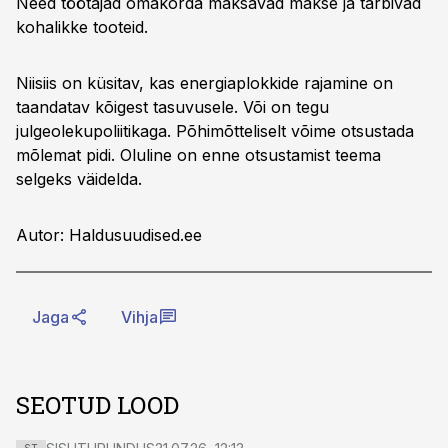
Need töötajad omakorda maksavad makse ja tarbivad
kohalikke tooteid.
Niisiis on küsitav, kas energiaplokkide rajamine on
taandatav kõigest tasuvusele. Või on tegu
julgeolekupoliitikaga. Põhimõtteliselt võime otsustada
mõlemat pidi. Oluline on enne otsustamist teema
selgeks väidelda.
Autor: Haldusuudised.ee
Jaga
Vihja
SEOTUD LOOD