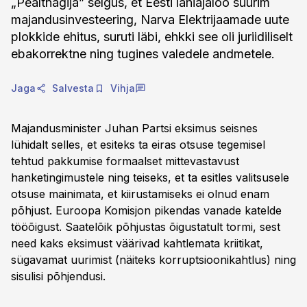
„Pealtnägija” selgus, et Eesti lähiajaloo suurim
majandusinvesteering, Narva Elektrijaamade uute
plokkide ehitus, suruti läbi, ehkki see oli juriidiliselt
ebakorrektne ning tugines valedele andmetele.
Jaga
Salvesta
Vihja
Majandusminister Juhan Partsi eksimus seisnes
lühidalt selles, et esiteks ta eiras otsuse tegemisel
tehtud pakkumise formaalset mittevastavust
hanketingimustele ning teiseks, et ta esitles valitsusele
otsuse mainimata, et kiirustamiseks ei olnud enam
põhjust. Euroopa Komisjon pikendas vanade katelde
tööõigust. Saatelõik põhjustas õigustatult tormi, sest
need kaks eksimust väärivad kahtlemata kriitikat,
sügavamat uurimist (näiteks korruptsioonikahtlus) ning
sisulisi põhjendusi.