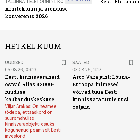
Eesti Ehitusko
TALLINNA TELETORNI 21. KORRUSEL
Arhitektuuri ja arenduse
konverents 2026
HETKEL KUUM
UUDISED
SAATED
05.08.26, 09:13
03.08.26, 11:17
Eesti kinnisvarahaid
Arco Vara juht: Lõuna-
ostsid Riias 42000-
Euroopa inimesed
ruuduse
võivad tuua Eesti
kaubanduskeskuse
kinnisvaraturule uusi
Viljar Arakas: On heameel
ostjaid
tõdeda, et taaskord on
suuremahulise
kinnisvaraobjekti ostuks
kogunenud peamiselt Eesti
investorid