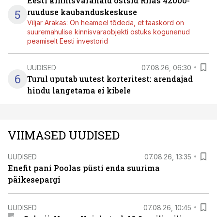
Eesti kinnisvarahaid ostsid Riias 42000-
5
ruuduse kaubanduskeskuse
Viljar Arakas: On heameel tõdeda, et taaskord on
suuremahulise kinnisvaraobjekti ostuks kogunenud
peamiselt Eesti investorid
UUDISED
07.08.26, 06:30
6
Turul uputab uutest korteritest: arendajad
hindu langetama ei kibele
VIIMASED UUDISED
UUDISED
07.08.26, 13:35
Enefit pani Poolas püsti enda suurima
päikesepargi
UUDISED
07.08.26, 10:45