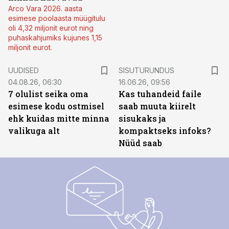
Arco Vara 2026. aasta
esimese poolaasta müügitulu
oli 4,32 miljonit eurot ning
puhaskahjumiks kujunes 1,15
miljonit eurot.
ST
UUDISED
SISUTURUNDUS
04.08.26, 06:30
16.06.26, 09:56
7 olulist seika oma
Kas tuhandeid faile
esimese kodu ostmisel
saab muuta kiirelt
ehk kuidas mitte minna
sisukaks ja
valikuga alt
kompaktseks infoks?
Nüüd saab