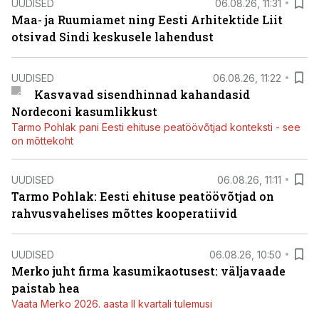
UUDISED
06.08.26, 11:31
Maa- ja Ruumiamet ning Eesti Arhitektide Liit
otsivad Sindi keskusele lahendust
UUDISED
06.08.26, 11:22
Kasvavad sisendhinnad kahandasid
Nordeconi kasumlikkust
Tarmo Pohlak pani Eesti ehituse peatöövõtjad konteksti - see
on mõttekoht
UUDISED
06.08.26, 11:11
Tarmo Pohlak: Eesti ehituse peatöövõtjad on
rahvusvahelises mõttes kooperatiivid
UUDISED
06.08.26, 10:50
Merko juht firma kasumikaotusest: väljavaade
paistab hea
Vaata Merko 2026. aasta II kvartali tulemusi