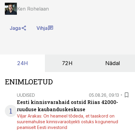
Ken Rohelaan
Jaga
Vihja
24H
72H
Nädal
ENIMLOETUD
UUDISED
05.08.26, 09:13
Eesti kinnisvarahaid ostsid Riias 42000-
1
ruuduse kaubanduskeskuse
Viljar Arakas: On heameel tõdeda, et taaskord on
suuremahulise kinnisvaraobjekti ostuks kogunenud
peamiselt Eesti investorid