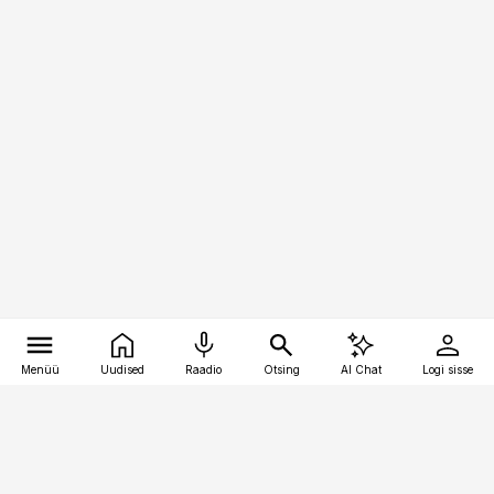
Menüü
Uudised
Raadio
Otsing
AI Chat
Logi sisse
Vana-Lõuna 39/1, 19094 Tallinn