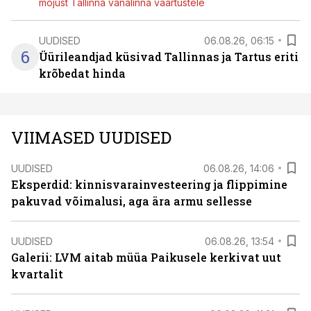
mõjust Tallinna vanalinna väärtustele
UUDISED
06.08.26, 06:15
6
Üürileandjad küsivad Tallinnas ja Tartus eriti
krõbedat hinda
VIIMASED UUDISED
UUDISED
06.08.26, 14:06
Eksperdid: kinnisvarainvesteering ja flippimine
pakuvad võimalusi, aga ära armu sellesse
UUDISED
06.08.26, 13:54
Galerii: LVM aitab müüa Paikusele kerkivat uut
kvartalit