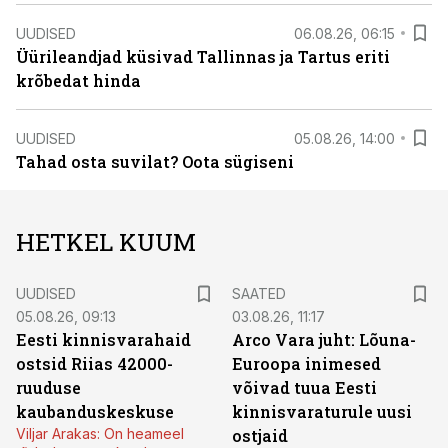
UUDISED
06.08.26, 06:15
Üürileandjad küsivad Tallinnas ja Tartus eriti
krõbedat hinda
UUDISED
05.08.26, 14:00
Tahad osta suvilat? Oota sügiseni
HETKEL KUUM
UUDISED
SAATED
05.08.26, 09:13
03.08.26, 11:17
Eesti kinnisvarahaid
Arco Vara juht: Lõuna-
ostsid Riias 42000-
Euroopa inimesed
ruuduse
võivad tuua Eesti
kaubanduskeskuse
kinnisvaraturule uusi
Viljar Arakas: On heameel
ostjaid