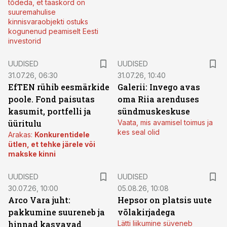
tõdeda, et taaskord on
suuremahulise
kinnisvaraobjekti ostuks
kogunenud peamiselt Eesti
investorid
UUDISED
UUDISED
31.07.26, 06:30
31.07.26, 10:40
EfTEN rühib eesmärkide
Galerii: Invego avas
poole. Fond paisutas
oma Riia arenduses
kasumit, portfelli ja
sündmuskeskuse
üüritulu
Vaata, mis avamisel toimus ja
kes seal olid
Arakas:
Konkurentidele
ütlen, et tehke järele või
makske kinni
UUDISED
UUDISED
30.07.26, 10:00
05.08.26, 10:08
Arco Vara juht:
Hepsor on platsis uute
pakkumine suureneb ja
võlakirjadega
hinnad kasvavad
Lätti liikumine süveneb