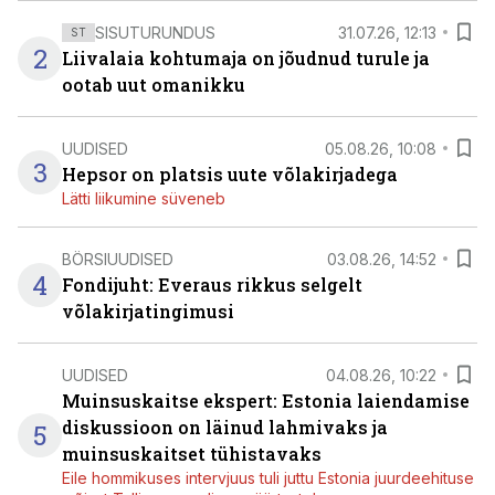
SISUTURUNDUS
31.07.26, 12:13
ST
2
Liivalaia kohtumaja on jõudnud turule ja
ootab uut omanikku
UUDISED
05.08.26, 10:08
3
Hepsor on platsis uute võlakirjadega
Lätti liikumine süveneb
BÖRSIUUDISED
03.08.26, 14:52
4
Fondijuht: Everaus rikkus selgelt
võlakirjatingimusi
UUDISED
04.08.26, 10:22
Muinsuskaitse ekspert: Estonia laiendamise
diskussioon on läinud lahmivaks ja
5
muinsuskaitset tühistavaks
Eile hommikuses intervjuus tuli juttu Estonia juurdeehituse