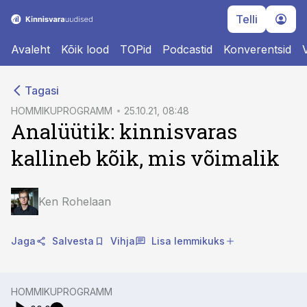
Telli
Avaleht
Kõik lood
TOPid
Podcastid
Konverentsid
cebook
cebook
Tagasi
Twitter)
Twitter)
HOMMIKUPROGRAMM
25.10.21, 08:48
Analüütik: kinnisvaras
kedIn
kedIn
kallineb kõik, mis võimalik
ail
ail
k
k
Ken Rohelaan
Jaga
Salvesta
Vihja
Lisa lemmikuks
HOMMIKUPROGRAMM