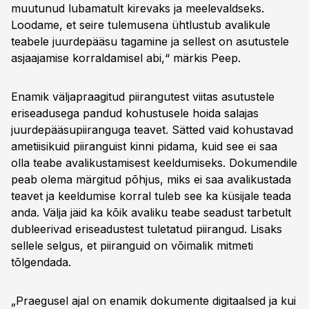
muutunud lubamatult kirevaks ja meelevaldseks.
Loodame, et seire tulemusena ühtlustub avalikule
teabele juurdepääsu tagamine ja sellest on asutustele
asjaajamise korraldamisel abi,“ märkis Peep.
Enamik väljapraagitud piirangutest viitas asutustele
eriseadusega pandud kohustusele hoida salajas
juurdepääsupiiranguga teavet. Sätted vaid kohustavad
ametiisikuid piiranguist kinni pidama, kuid see ei saa
olla teabe avalikustamisest keeldumiseks. Dokumendile
peab olema märgitud põhjus, miks ei saa avalikustada
teavet ja keeldumise korral tuleb see ka küsijale teada
anda. Välja jäid ka kõik avaliku teabe seadust tarbetult
dubleerivad eriseadustest tuletatud piirangud. Lisaks
sellele selgus, et piiranguid on võimalik mitmeti
tõlgendada.
„Praegusel ajal on enamik dokumente digitaalsed ja kui