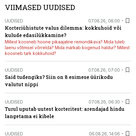
VIIMASED UUDISED
UUDISED
07.08.26, 08:00
Korteriühistute valus dilemma: kokkuhoid või
kulude edasilükkamine?
Millest koosneb hoone pikaajaline remondikava? Mida tuleb
laenu võtmisel võrrelda? Mida märkab kogenud haldur? Millest
koosneb tark kokkuhoid?
UUDISED
07.08.26, 07:00
Said tudengiks? Siin on 8 esimese üürikodu
valutut nippi
UUDISED
07.08.26, 06:30
Turul uputab uutest korteritest: arendajad hindu
langetama ei kibele
UUDISED
06.08.26, 14:06