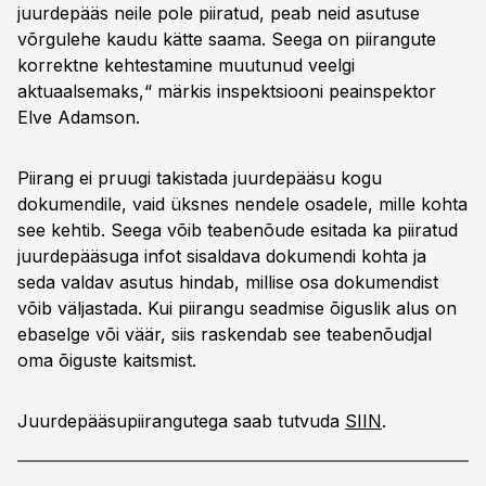
juurdepääs neile pole piiratud, peab neid asutuse
võrgulehe kaudu kätte saama. Seega on piirangute
korrektne kehtestamine muutunud veelgi
aktuaalsemaks,“ märkis inspektsiooni peainspektor
Elve Adamson.
Piirang ei pruugi takistada juurdepääsu kogu
dokumendile, vaid üksnes nendele osadele, mille kohta
see kehtib. Seega võib teabenõude esitada ka piiratud
juurdepääsuga infot sisaldava dokumendi kohta ja
seda valdav asutus hindab, millise osa dokumendist
võib väljastada. Kui piirangu seadmise õiguslik alus on
ebaselge või väär, siis raskendab see teabenõudjal
oma õiguste kaitsmist.
Juurdepääsupiirangutega saab tutvuda
SIIN
.