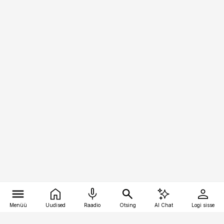
Menüü
Uudised
Raadio
Otsing
AI Chat
Logi sisse