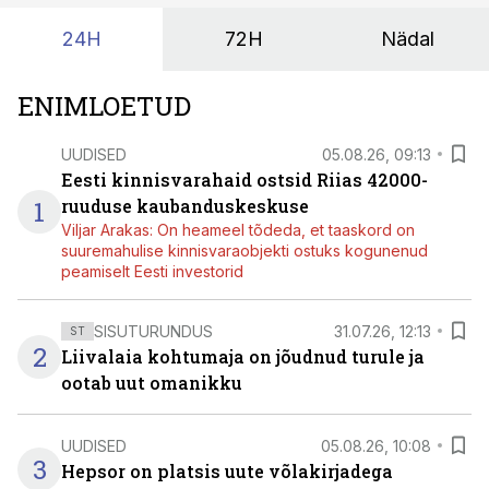
24H
72H
Nädal
ENIMLOETUD
UUDISED
05.08.26, 09:13
Eesti kinnisvarahaid ostsid Riias 42000-
1
ruuduse kaubanduskeskuse
Viljar Arakas: On heameel tõdeda, et taaskord on
suuremahulise kinnisvaraobjekti ostuks kogunenud
peamiselt Eesti investorid
SISUTURUNDUS
31.07.26, 12:13
ST
2
Liivalaia kohtumaja on jõudnud turule ja
ootab uut omanikku
UUDISED
05.08.26, 10:08
3
Hepsor on platsis uute võlakirjadega