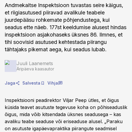
Andmekaitse Inspektsioon tuvastas seire käigus,
et riigiasutused piiravad avalikule teabele
juurdepääsu rohkemate põhjendustega, kui
seadus ette näeb. 177st keeldumise alusest hindas
inspektsioon asjakohaseks üksnes 86. Ilmnes, et
tihi soovisid asutused kehtestada piirangu
tähtajaks pikemat aega, kui seadus lubab.
Juuli Laanemets
Äripäeva kaasautor
Jaga
Salvesta
Vihja
Inspektsiooni peadirektor Viljar Peep ütles, et õigus
küsida teavet asutuste tegevuse koha on põhiseaduslik
õigus, mida võib kitsendada üksnes seadusega – kas
avaliku teabe seaduse või eriseaduse alusel. „Paraku
on asutuste igapäevapraktika piirangute seadmisel