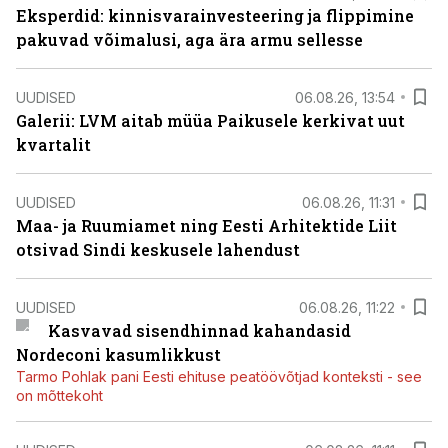
Eksperdid: kinnisvarainvesteering ja flippimine
pakuvad võimalusi, aga ära armu sellesse
UUDISED
06.08.26, 13:54
Galerii: LVM aitab müüa Paikusele kerkivat uut
kvartalit
UUDISED
06.08.26, 11:31
Maa- ja Ruumiamet ning Eesti Arhitektide Liit
otsivad Sindi keskusele lahendust
UUDISED
06.08.26, 11:22
Kasvavad sisendhinnad kahandasid
Nordeconi kasumlikkust
Tarmo Pohlak pani Eesti ehituse peatöövõtjad konteksti - see
on mõttekoht