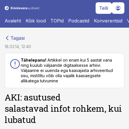
Telli
Avaleht
Kõik lood
TOPid
Podcastid
Konverentsid
cebook
cebook
Tagasi
Twitter)
Twitter)
18.02.14, 12:40
kedIn
kedIn
Tähelepanu!
Artikkel on enam kui 5 aastat vana
ning kuulub väljaande digitaalsesse arhiivi.
ail
ail
Väljaanne ei uuenda ega kaasajasta arhiveeritud
sisu, mistõttu võib olla vajalik kaasaegsete
k
k
allikatega tutvumine
AKI: asutused
salastavad infot rohkem, kui
lubatud