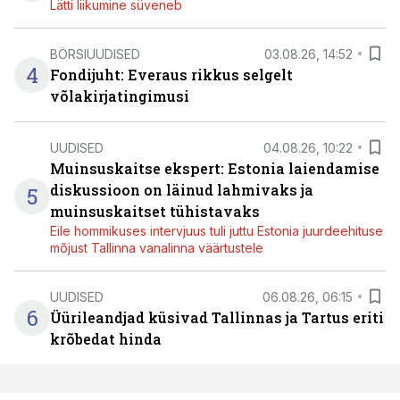
Lätti liikumine süveneb
BÖRSIUUDISED
03.08.26, 14:52
4
Fondijuht: Everaus rikkus selgelt
võlakirjatingimusi
UUDISED
04.08.26, 10:22
Muinsuskaitse ekspert: Estonia laiendamise
diskussioon on läinud lahmivaks ja
5
muinsuskaitset tühistavaks
Eile hommikuses intervjuus tuli juttu Estonia juurdeehituse
mõjust Tallinna vanalinna väärtustele
UUDISED
06.08.26, 06:15
6
Üürileandjad küsivad Tallinnas ja Tartus eriti
krõbedat hinda