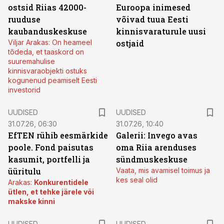
ostsid Riias 42000-
Euroopa inimesed
ruuduse
võivad tuua Eesti
kaubanduskeskuse
kinnisvaraturule uusi
Viljar Arakas: On heameel
ostjaid
tõdeda, et taaskord on
suuremahulise
kinnisvaraobjekti ostuks
kogunenud peamiselt Eesti
investorid
UUDISED
UUDISED
31.07.26, 06:30
31.07.26, 10:40
EfTEN rühib eesmärkide
Galerii: Invego avas
poole. Fond paisutas
oma Riia arenduses
kasumit, portfelli ja
sündmuskeskuse
üüritulu
Vaata, mis avamisel toimus ja
kes seal olid
Arakas:
Konkurentidele
ütlen, et tehke järele või
makske kinni
UUDISED
UUDISED