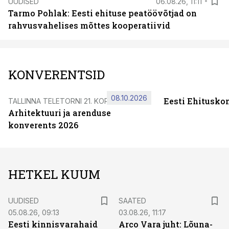
UUDISED
06.08.26, 11:11
Tarmo Pohlak: Eesti ehituse peatöövõtjad on
rahvusvahelises mõttes kooperatiivid
KONVERENTSID
08.10.2026
Eesti Ehitusko
TALLINNA TELETORNI 21. KORRUSEL
Arhitektuuri ja arenduse
konverents 2026
HETKEL KUUM
UUDISED
SAATED
05.08.26, 09:13
03.08.26, 11:17
Eesti kinnisvarahaid
Arco Vara juht: Lõuna-