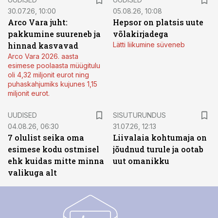
30.07.26, 10:00
05.08.26, 10:08
Arco Vara juht:
Hepsor on platsis uute
pakkumine suureneb ja
võlakirjadega
hinnad kasvavad
Lätti liikumine süveneb
Arco Vara 2026. aasta
esimese poolaasta müügitulu
oli 4,32 miljonit eurot ning
puhaskahjumiks kujunes 1,15
miljonit eurot.
ST
UUDISED
SISUTURUNDUS
04.08.26, 06:30
31.07.26, 12:13
7 olulist seika oma
Liivalaia kohtumaja on
esimese kodu ostmisel
jõudnud turule ja ootab
ehk kuidas mitte minna
uut omanikku
valikuga alt