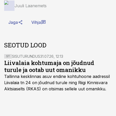
Juuli Laanemets
Jaga
Vihja
SEOTUD LOOD
SISUTURUNDUS
31.07.26, 12:13
ST
Liivalaia kohtumaja on jõudnud
turule ja ootab uut omanikku
Tallinna kesklinnas asuv endine kohtuhoone aadressil
Liivalaia tn 24 on jõudnud turule ning Riigi Kinnisvara
Aktsiaselts (RKAS) on otsimas sellele uut omanikku.