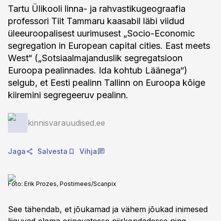
Tartu Ülikooli linna- ja rahvastikugeograafia
professori Tiit Tammaru kaasabil läbi viidud
üleeuroopalisest uurimusest „Socio-Economic
segregation in European capital cities. East meets
West“ („Sotsiaalmajanduslik segregatsioon
Euroopa pealinnades. Ida kohtub Läänega“)
selgub, et Eesti pealinn Tallinn on Euroopa kõige
kiiremini segregeeruv pealinn.
kinnisvarauudised.ee
Jaga
Salvesta
Vihja
Foto:
Erik Prozes, Postimees/Scanpix
See tähendab, et jõukamad ja vähem jõukad inimesed