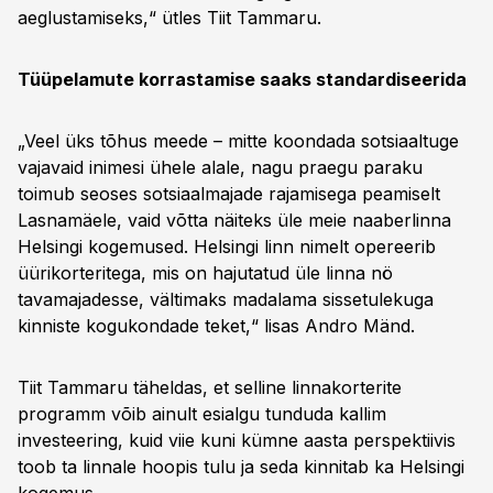
aeglustamiseks,“ ütles Tiit Tammaru.
Tüüpelamute korrastamise saaks standardiseerida
„Veel üks tõhus meede – mitte koondada sotsiaaltuge
vajavaid inimesi ühele alale, nagu praegu paraku
toimub seoses sotsiaalmajade rajamisega peamiselt
Lasnamäele, vaid võtta näiteks üle meie naaberlinna
Helsingi kogemused. Helsingi linn nimelt opereerib
üürikorteritega, mis on hajutatud üle linna nö
tavamajadesse, vältimaks madalama sissetulekuga
kinniste kogukondade teket,“ lisas Andro Mänd.
Tiit Tammaru täheldas, et selline linnakorterite
programm võib ainult esialgu tunduda kallim
investeering, kuid viie kuni kümne aasta perspektiivis
toob ta linnale hoopis tulu ja seda kinnitab ka Helsingi