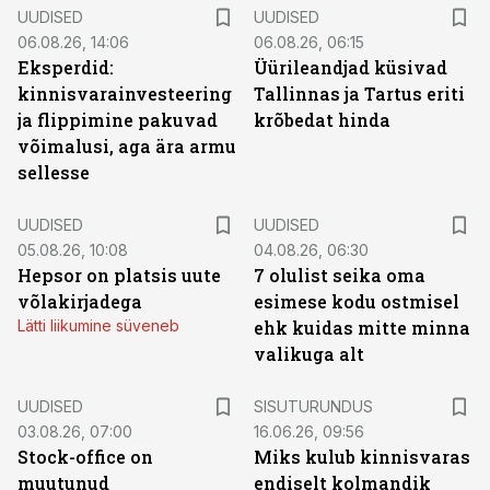
UUDISED
UUDISED
06.08.26, 14:06
06.08.26, 06:15
Eksperdid:
Üürileandjad küsivad
kinnisvarainvesteering
Tallinnas ja Tartus eriti
ja flippimine pakuvad
krõbedat hinda
võimalusi, aga ära armu
sellesse
UUDISED
UUDISED
05.08.26, 10:08
04.08.26, 06:30
Hepsor on platsis uute
7 olulist seika oma
võlakirjadega
esimese kodu ostmisel
Lätti liikumine süveneb
ehk kuidas mitte minna
valikuga alt
ST
UUDISED
SISUTURUNDUS
03.08.26, 07:00
16.06.26, 09:56
Stock-office on
Miks kulub kinnisvaras
muutunud
endiselt kolmandik