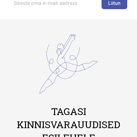
Liitun
TAGASI
KINNISVARAUUDISED