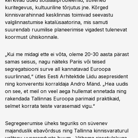
kerkivad uued sotsiaalprobleemid, süveneb
kuritegevus, kultuuriline tõrjutus jne. Kõrged
kinnisvarahinnad kesklinnas toimivad seevastu
valglinnastumise katalüsaatorina, mis samuti
suurendab ruumilise planeerimise vigadest tulenevat
koormust ühiskonnale.
„Kui me midagi ette ei võta, oleme 20-30 aasta pärast
samas seisus, nagu näiteks Pariis või teised
segregatsiooni surve all kannatavad Euroopa
suurlinnad,“ ütles Eesti Arhitektide Liidu asepresident
ning konverentsi korraldaja Andro Mänd. „Hea uudis
on see, et meil on veel aega hullemat ennetada ning
rakendada Tallinnas Euroopa parimaid praktikaid,
selmet korrata teiste varasemaid vigu.“
Segregeerumise üheks teguriks on süvenev
majanduslik ebavõrdsus ning Tallinna kinnisvaraturul