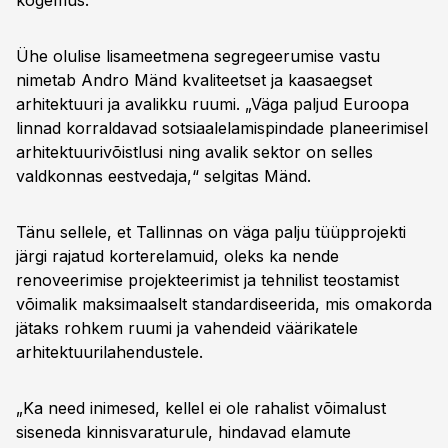
kogemus.
Ühe olulise lisameetmena segregeerumise vastu
nimetab Andro Mänd kvaliteetset ja kaasaegset
arhitektuuri ja avalikku ruumi. „Väga paljud Euroopa
linnad korraldavad sotsiaalelamispindade planeerimisel
arhitektuurivõistlusi ning avalik sektor on selles
valdkonnas eestvedaja,“ selgitas Mänd.
Tänu sellele, et Tallinnas on väga palju tüüpprojekti
järgi rajatud korterelamuid, oleks ka nende
renoveerimise projekteerimist ja tehnilist teostamist
võimalik maksimaalselt standardiseerida, mis omakorda
jätaks rohkem ruumi ja vahendeid väärikatele
arhitektuurilahendustele.
„Ka need inimesed, kellel ei ole rahalist võimalust
siseneda kinnisvaraturule, hindavad elamute