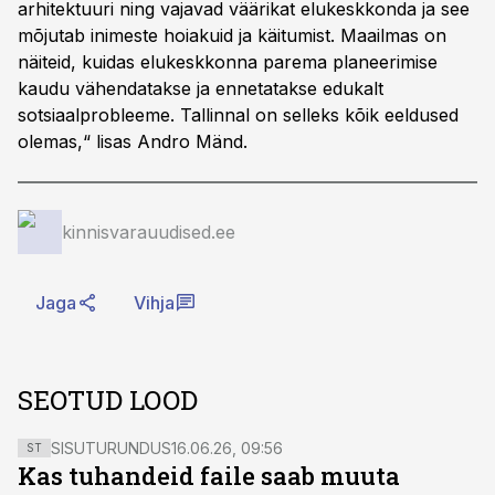
arhitektuuri ning vajavad väärikat elukeskkonda ja see
mõjutab inimeste hoiakuid ja käitumist. Maailmas on
näiteid, kuidas elukeskkonna parema planeerimise
kaudu vähendatakse ja ennetatakse edukalt
sotsiaalprobleeme. Tallinnal on selleks kõik eeldused
olemas,“ lisas Andro Mänd.
kinnisvarauudised.ee
Jaga
Vihja
SEOTUD LOOD
SISUTURUNDUS
16.06.26, 09:56
ST
Kas tuhandeid faile saab muuta