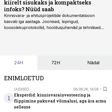
kiirelt sisukaks ja kompaktseks
infoks? Nüüd saab
Kinnisvara- ja ehitusprojektide dokumentatsioon
kasvab iga aastaga. Joonised, lepingud,
koosolekuprotokollid, hooldusjuhendid ja tehnilised
kirjeldused kogunevad erinevatesse süsteemidesse
ning lõpuks on tükk tegu, et üldse aru saada, kus
midagi asub. Ent see kõik saab tehisintellekti abiga olla
kordades lihtsam.
24H
72H
Nädal
ENIMLOETUD
UUDISED
06.08.26, 14:06
Eksperdid: kinnisvarainvesteering ja
1
flippimine pakuvad võimalusi, aga ära armu
sellesse