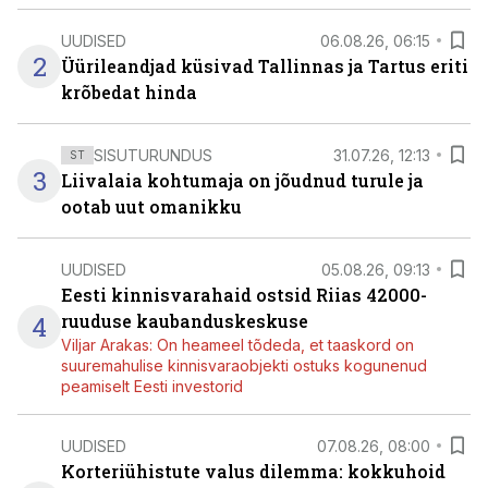
UUDISED
06.08.26, 06:15
2
Üürileandjad küsivad Tallinnas ja Tartus eriti
krõbedat hinda
SISUTURUNDUS
31.07.26, 12:13
ST
3
Liivalaia kohtumaja on jõudnud turule ja
ootab uut omanikku
UUDISED
05.08.26, 09:13
Eesti kinnisvarahaid ostsid Riias 42000-
4
ruuduse kaubanduskeskuse
Viljar Arakas: On heameel tõdeda, et taaskord on
suuremahulise kinnisvaraobjekti ostuks kogunenud
peamiselt Eesti investorid
UUDISED
07.08.26, 08:00
Korteriühistute valus dilemma: kokkuhoid