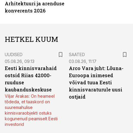
Arhitektuuri ja arenduse
konverents 2026
HETKEL KUUM
UUDISED
SAATED
05.08.26, 09:13
03.08.26, 11:17
Eesti kinnisvarahaid
Arco Vara juht: Lõuna-
ostsid Riias 42000-
Euroopa inimesed
ruuduse
võivad tuua Eesti
kaubanduskeskuse
kinnisvaraturule uusi
Viljar Arakas: On heameel
ostjaid
tõdeda, et taaskord on
suuremahulise
kinnisvaraobjekti ostuks
kogunenud peamiselt Eesti
investorid