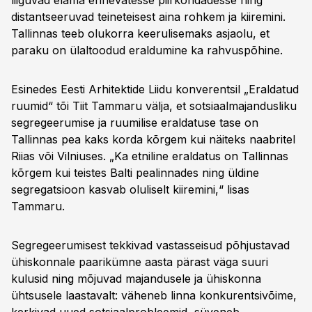
liiguvad elama erinevatesse piirkondadesse ning
distantseeruvad teineteisest aina rohkem ja kiiremini.
Tallinnas teeb olukorra keerulisemaks asjaolu, et
paraku on ülaltoodud eraldumine ka rahvuspõhine.
Esinedes Eesti Arhitektide Liidu konverentsil „Eraldatud
ruumid“ tõi Tiit Tammaru välja, et sotsiaalmajandusliku
segregeerumise ja ruumilise eraldatuse tase on
Tallinnas pea kaks korda kõrgem kui näiteks naabritel
Riias või Vilniuses. „Ka etniline eraldatus on Tallinnas
kõrgem kui teistes Balti pealinnades ning üldine
segregatsioon kasvab oluliselt kiiremini,“ lisas
Tammaru.
Segregeerumisest tekkivad vastasseisud põhjustavad
ühiskonnale paarikümne aasta pärast väga suuri
kulusid ning mõjuvad majandusele ja ühiskonna
ühtsusele laastavalt: väheneb linna konkurentsivõime,