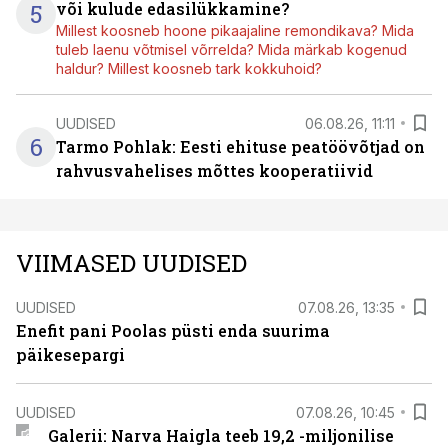
5
või kulude edasilükkamine?
Millest koosneb hoone pikaajaline remondikava? Mida
tuleb laenu võtmisel võrrelda? Mida märkab kogenud
haldur? Millest koosneb tark kokkuhoid?
UUDISED
06.08.26, 11:11
6
Tarmo Pohlak: Eesti ehituse peatöövõtjad on
rahvusvahelises mõttes kooperatiivid
VIIMASED UUDISED
UUDISED
07.08.26, 13:35
Enefit pani Poolas püsti enda suurima
päikesepargi
UUDISED
07.08.26, 10:45
Galerii: Narva Haigla teeb 19,2 -miljonilise