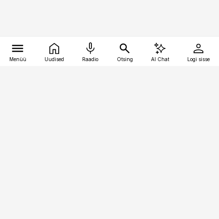
Menüü
Uudised
Raadio
Otsing
AI Chat
Logi sisse
Vana-Lõuna 39/1, 19094 Tallinn
(+372) 667 0111
kinnisvarauudised@kinnisvarauudised.ee
Telli
Reklaam
Firmast
Sisu kasutamisõigused
Ajakirjaniku
eetikakoodeks