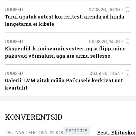
UUDISED
07.08.26, 06:30
Turul uputab uutest korteritest: arendajad hindu
langetama ei kibele
UUDISED
06.08.26, 14:06
Eksperdid: kinnisvarainvesteering ja flippimine
pakuvad võimalusi, aga ära armu sellesse
UUDISED
06.08.26, 13:54
Galerii: LVM aitab müüa Paikusele kerkivat uut
kvartalit
KONVERENTSID
08.10.2026
Eesti Ehitusko
TALLINNA TELETORNI 21. KORRUSEL