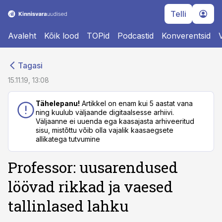
Telli
Avaleht
Kõik lood
TOPid
Podcastid
Konverentsid
cebook
cebook
Tagasi
Twitter)
Twitter)
15.11.19, 13:08
kedIn
kedIn
Tähelepanu!
Artikkel on enam kui 5 aastat vana
ning kuulub väljaande digitaalsesse arhiivi.
ail
ail
Väljaanne ei uuenda ega kaasajasta arhiveeritud
sisu, mistõttu võib olla vajalik kaasaegsete
k
k
allikatega tutvumine
Professor: uusarendused
löövad rikkad ja vaesed
tallinlased lahku