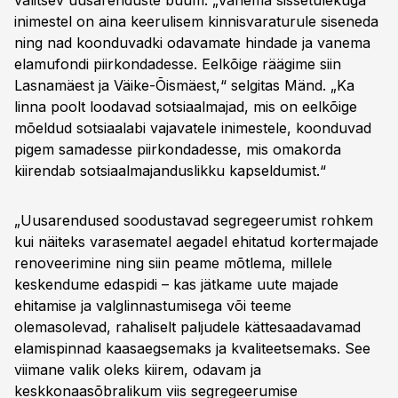
valitsev uusarenduste buum. „Vähema sissetulekuga
inimestel on aina keerulisem kinnisvaraturule siseneda
ning nad koonduvadki odavamate hindade ja vanema
elamufondi piirkondadesse. Eelkõige räägime siin
Lasnamäest ja Väike-Õismäest,“ selgitas Mänd. „Ka
linna poolt loodavad sotsiaalmajad, mis on eelkõige
mõeldud sotsiaalabi vajavatele inimestele, koonduvad
pigem samadesse piirkondadesse, mis omakorda
kiirendab sotsiaalmajanduslikku kapseldumist.“
„Uusarendused soodustavad segregeerumist rohkem
kui näiteks varasematel aegadel ehitatud kortermajade
renoveerimine ning siin peame mõtlema, millele
keskendume edaspidi – kas jätkame uute majade
ehitamise ja valglinnastumisega või teeme
olemasolevad, rahaliselt paljudele kättesaadavamad
elamispinnad kaasaegsemaks ja kvaliteetsemaks. See
viimane valik oleks kiirem, odavam ja
keskkonaasõbralikum viis segregeerumise