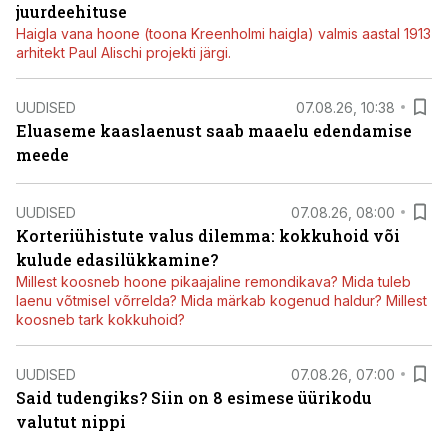
juurdeehituse
Haigla vana hoone (toona Kreenholmi haigla) valmis aastal 1913
arhitekt Paul Alischi projekti järgi.
UUDISED
07.08.26, 10:38
Eluaseme kaaslaenust saab maaelu edendamise
meede
UUDISED
07.08.26, 08:00
Korteriühistute valus dilemma: kokkuhoid või
kulude edasilükkamine?
Millest koosneb hoone pikaajaline remondikava? Mida tuleb
laenu võtmisel võrrelda? Mida märkab kogenud haldur? Millest
koosneb tark kokkuhoid?
UUDISED
07.08.26, 07:00
Said tudengiks? Siin on 8 esimese üürikodu
valutut nippi