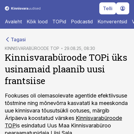
Telli
Avaleht
Kõik lood
TOPid
Podcastid
Konverentsid
cebook
Tagasi
Twitter)
KINNISVARABÜROODE TOP
29.08.25, 08:30
Kinnisvarabüroode TOPi üks
kedIn
usinamaid plaanib uusi
ail
frantsiise
k
Fookuses oli olemasolevate agentide efektiivsuse
tõstmine ning mõnevõrra kasvatati ka meeskonda
uue kinnisvara tõusutsükli ootuses, märgib
Äripäeva koostatud värskes
Kinnisvarabüroode
TOP
is esindatud Uus Maa Kinnisvarabüroo
pearaamatupidaja Liisi Sala.