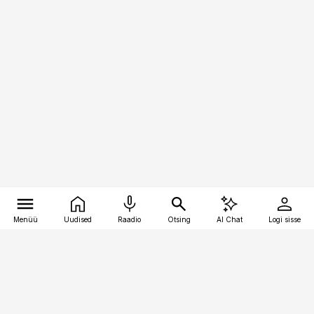
Menüü
Uudised
Raadio
Otsing
AI Chat
Logi sisse
Vana-Lõuna 39/1, 19094 Tallinn
(+372) 667 0111