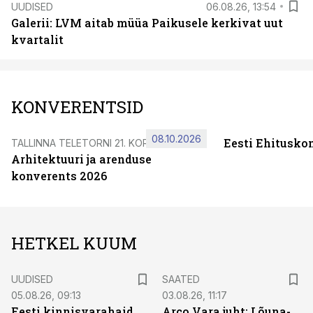
UUDISED
06.08.26, 13:54
Galerii: LVM aitab müüa Paikusele kerkivat uut
kvartalit
KONVERENTSID
08.10.2026
Eesti Ehitusko
TALLINNA TELETORNI 21. KORRUSEL
Arhitektuuri ja arenduse
konverents 2026
HETKEL KUUM
UUDISED
SAATED
05.08.26, 09:13
03.08.26, 11:17
Eesti kinnisvarahaid
Arco Vara juht: Lõuna-