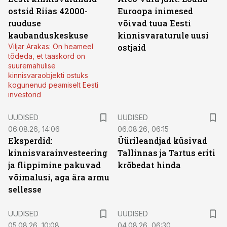
ostsid Riias 42000-
Euroopa inimesed
ruuduse
võivad tuua Eesti
kaubanduskeskuse
kinnisvaraturule uusi
Viljar Arakas: On heameel
ostjaid
tõdeda, et taaskord on
suuremahulise
kinnisvaraobjekti ostuks
kogunenud peamiselt Eesti
investorid
UUDISED
UUDISED
06.08.26, 14:06
06.08.26, 06:15
Eksperdid:
Üürileandjad küsivad
kinnisvarainvesteering
Tallinnas ja Tartus eriti
ja flippimine pakuvad
krõbedat hinda
võimalusi, aga ära armu
sellesse
UUDISED
UUDISED
05.08.26, 10:08
04.08.26, 06:30