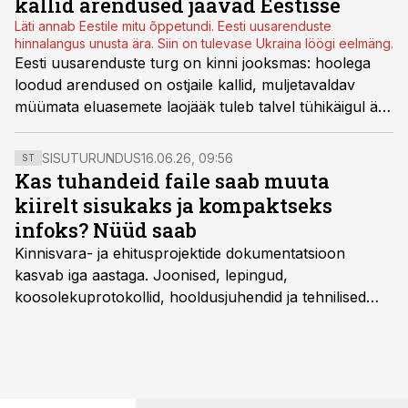
kallid arendused jäävad Eestisse
Läti annab Eestile mitu õppetundi. Eesti uusarenduste
hinnalangus unusta ära. Siin on tulevase Ukraina löögi eelmäng.
Eesti uusarenduste turg on kinni jooksmas: hoolega
loodud arendused on ostjaile kallid, muljetavaldav
müümata eluasemete laojääk tuleb talvel tühikäigul ära
kütta. Käibemaksutõus teeb pildi veel kehvemaks.
Lahendus aga paistab Lätis. Nimekad arendajad
SISUTURUNDUS
16.06.26, 09:56
ST
avaldavad, mida kõike põnevat sealt saab. Ent siit
Kas tuhandeid faile saab muuta
tagant kumab üle turu kiirgav löök.
kiirelt sisukaks ja kompaktseks
infoks? Nüüd saab
Kinnisvara- ja ehitusprojektide dokumentatsioon
kasvab iga aastaga. Joonised, lepingud,
koosolekuprotokollid, hooldusjuhendid ja tehnilised
kirjeldused kogunevad erinevatesse süsteemidesse
ning lõpuks on tükk tegu, et üldse aru saada, kus
midagi asub. Ent see kõik saab tehisintellekti abiga olla
kordades lihtsam.