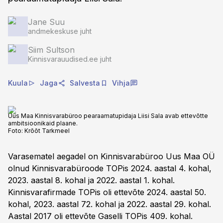
Jane Suu
andmekeskuse juht
Siim Sultson
Kinnisvarauudised.ee juht
Kuula
Jaga
Salvesta
Vihja
Uus Maa Kinnisvarabüroo pearaamatupidaja Liisi Sala avab ettevõtte
ambitsioonikaid plaane.
Foto:
Krõõt Tarkmeel
Varasematel aegadel on Kinnisvarabüroo Uus Maa OÜ
olnud Kinnisvarabüroode TOPis 2024. aastal 4. kohal,
2023. aastal 8. kohal ja 2022. aastal 1. kohal.
Kinnisvarafirmade TOPis oli ettevõte 2024. aastal 50.
kohal, 2023. aastal 72. kohal ja 2022. aastal 29. kohal.
Aastal 2017 oli ettevõte Gaselli TOPis 409. kohal.