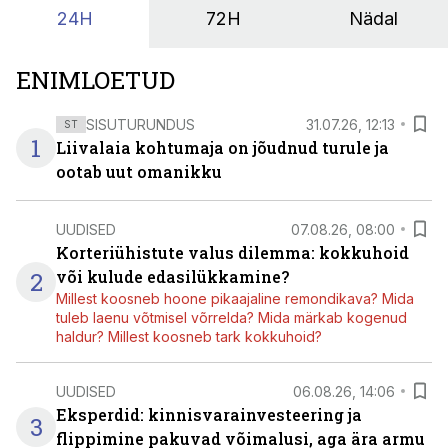
24H
72H
Nädal
ENIMLOETUD
SISUTURUNDUS
31.07.26, 12:13
ST
1
Liivalaia kohtumaja on jõudnud turule ja
ootab uut omanikku
UUDISED
07.08.26, 08:00
Korteriühistute valus dilemma: kokkuhoid
2
või kulude edasilükkamine?
Millest koosneb hoone pikaajaline remondikava? Mida
tuleb laenu võtmisel võrrelda? Mida märkab kogenud
haldur? Millest koosneb tark kokkuhoid?
UUDISED
06.08.26, 14:06
Eksperdid: kinnisvarainvesteering ja
3
flippimine pakuvad võimalusi, aga ära armu