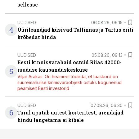
sellesse
UUDISED
06.08.26, 06:15
4
Üürileandjad küsivad Tallinnas ja Tartus eriti
krõbedat hinda
UUDISED
05.08.26, 09:13
Eesti kinnisvarahaid ostsid Riias 42000-
5
ruuduse kaubanduskeskuse
Viljar Arakas: On heameel tõdeda, et taaskord on
suuremahulise kinnisvaraobjekti ostuks kogunenud
peamiselt Eesti investorid
UUDISED
07.08.26, 06:30
6
Turul uputab uutest korteritest: arendajad
hindu langetama ei kibele