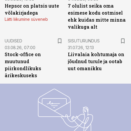
Hepsor on platsis uute
7 olulist seika oma
võlakirjadega
esimese kodu ostmisel
Lätti liikumine süveneb
ehk kuidas mitte minna
valikuga alt
ST
UUDISED
SISUTURUNDUS
03.08.26, 07:00
31.07.26, 12:13
Stock-office on
Liivalaia kohtumaja on
muutunud
jõudnud turule ja ootab
piirkondlikuks
uut omanikku
ärikeskuseks