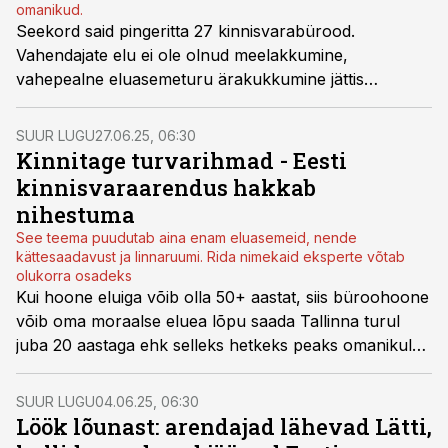
omanikud.
Seekord said pingeritta 27 kinnisvarabürood.
Vahendajate elu ei ole olnud meelakkumine,
vahepealne eluasemeturu ärakukkumine jättis
pingerealiste tegevusse jälje. Samas on pingereas
võitlus paremate kohtade pärast, võrreldes
SUUR LUGU
27.06.25, 06:30
varasematega, tasavägisem.
Kinnitage turvarihmad - Eesti
kinnisvaraarendus hakkab
nihestuma
See teema puudutab aina enam eluasemeid, nende
kättesaadavust ja linnaruumi. Rida nimekaid eksperte võtab
olukorra osadeks
Kui hoone eluiga võib olla 50+ aastat, siis büroohoone
võib oma moraalse eluea lõpu saada Tallinna turul
juba 20 aastaga ehk selleks hetkeks peaks omanikul
olema varuplaan, tõdeb RE Kinnisvara partner Andi
Pleskovski tänase loo intervjuus. Olukorrale annab
SUUR LUGU
04.06.25, 06:30
hagu
löök lõunast
, mis keerab näiteks siinsele turule
Löök lõunast: arendajad lähevad Lätti,
vinte peale veelgi.