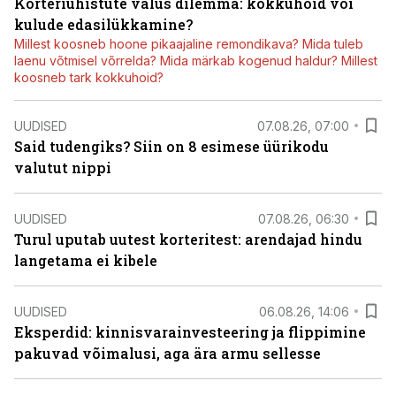
Korteriühistute valus dilemma: kokkuhoid või
kulude edasilükkamine?
Millest koosneb hoone pikaajaline remondikava? Mida tuleb
laenu võtmisel võrrelda? Mida märkab kogenud haldur? Millest
koosneb tark kokkuhoid?
UUDISED
07.08.26, 07:00
Said tudengiks? Siin on 8 esimese üürikodu
valutut nippi
UUDISED
07.08.26, 06:30
Turul uputab uutest korteritest: arendajad hindu
langetama ei kibele
UUDISED
06.08.26, 14:06
Eksperdid: kinnisvarainvesteering ja flippimine
pakuvad võimalusi, aga ära armu sellesse