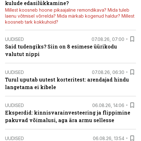
kulude edasilükkamine?
Millest koosneb hoone pikaajaline remondikava? Mida tuleb
laenu võtmisel võrrelda? Mida märkab kogenud haldur? Millest
koosneb tark kokkuhoid?
UUDISED
07.08.26, 07:00
Said tudengiks? Siin on 8 esimese üürikodu
valutut nippi
UUDISED
07.08.26, 06:30
Turul uputab uutest korteritest: arendajad hindu
langetama ei kibele
UUDISED
06.08.26, 14:06
Eksperdid: kinnisvarainvesteering ja flippimine
pakuvad võimalusi, aga ära armu sellesse
UUDISED
06.08.26, 13:54