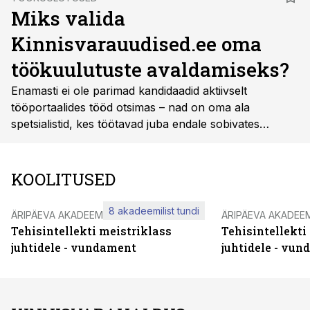
Miks valida
Kinnisvarauudised.ee oma
töökuulutuste avaldamiseks?
Enamasti ei ole parimad kandidaadid aktiivselt
tööportaalides tööd otsimas – nad on oma ala
spetsialistid, kes töötavad juba endale sobivates
rollides ja ei külasta igapäevaselt tööotsinguplatvorme.
Seetõttu on nutikas lahendus jõuda nende
professionaalideni seal, kus nad tegelikult tegutsevad
KOOLITUSED
ja oma valdkonna infot ammutavad.
8 akadeemilist tundi
ÄRIPÄEVA AKADEEMIA
ÄRIPÄEVA AKADEE
Tehisintellekti meistriklass
Tehisintellekti
juhtidele - vundament
juhtidele - vu