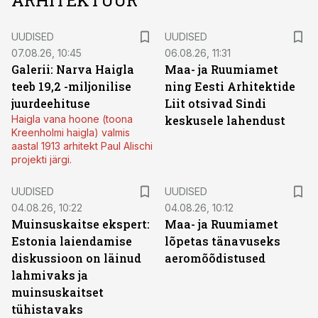
ARHITEKTUUR
UUDISED
UUDISED
07.08.26, 10:45
06.08.26, 11:31
Galerii: Narva Haigla
Maa- ja Ruumiamet
teeb 19,2 -miljonilise
ning Eesti Arhitektide
juurdeehituse
Liit otsivad Sindi
Haigla vana hoone (toona
keskusele lahendust
Kreenholmi haigla) valmis
aastal 1913 arhitekt Paul Alischi
projekti järgi.
UUDISED
UUDISED
04.08.26, 10:22
04.08.26, 10:12
Muinsuskaitse ekspert:
Maa- ja Ruumiamet
Estonia laiendamise
lõpetas tänavuseks
diskussioon on läinud
aeromõõdistused
lahmivaks ja
muinsuskaitset
tühistavaks