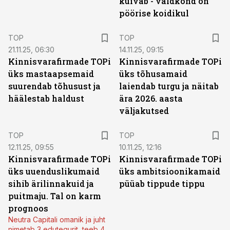
kuivab - valdkond on
pöörise koidikul
TOP
TOP
21.11.25, 06:30
14.11.25, 09:15
Kinnisvarafirmade TOPi
Kinnisvarafirmade TOPi
üks mastaapsemaid
üks tõhusamaid
suurendab tõhusust ja
laiendab turgu ja näitab
häälestab haldust
ära 2026. aasta
väljakutsed
TOP
TOP
12.11.25, 09:55
10.11.25, 12:16
Kinnisvarafirmade TOPi
Kinnisvarafirmade TOPi
üks uuenduslikumaid
üks ambitsioonikamaid
sihib ärilinnakuid ja
püüab tippude tippu
puitmaju. Tal on karm
prognoos
Neutra Capitali omanik ja juht
nimetab 3 edutegurit, teeb 4