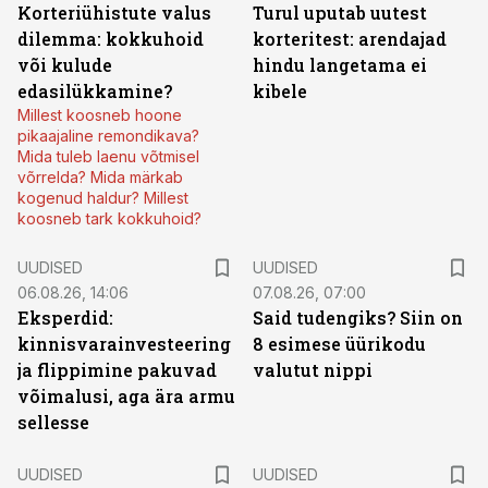
Korteriühistute valus
Turul uputab uutest
dilemma: kokkuhoid
korteritest: arendajad
või kulude
hindu langetama ei
edasilükkamine?
kibele
Millest koosneb hoone
pikaajaline remondikava?
Mida tuleb laenu võtmisel
võrrelda? Mida märkab
kogenud haldur? Millest
koosneb tark kokkuhoid?
UUDISED
UUDISED
06.08.26, 14:06
07.08.26, 07:00
Eksperdid:
Said tudengiks? Siin on
kinnisvarainvesteering
8 esimese üürikodu
ja flippimine pakuvad
valutut nippi
võimalusi, aga ära armu
sellesse
UUDISED
UUDISED