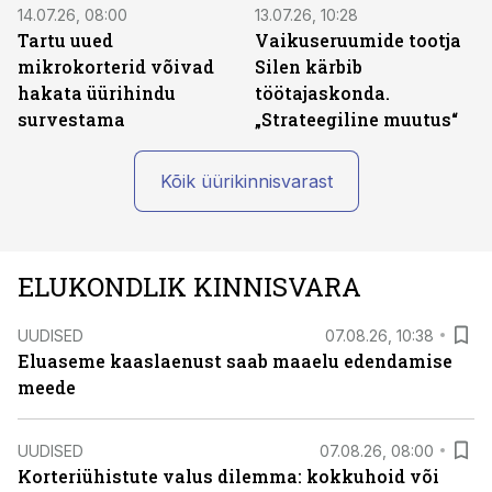
14.07.26, 08:00
13.07.26, 10:28
Tartu uued
Vaikuseruumide tootja
mikrokorterid võivad
Silen kärbib
hakata üürihindu
töötajaskonda.
survestama
„Strateegiline muutus“
Kõik üürikinnisvarast
ELUKONDLIK KINNISVARA
UUDISED
07.08.26, 10:38
Eluaseme kaaslaenust saab maaelu edendamise
meede
UUDISED
07.08.26, 08:00
Korteriühistute valus dilemma: kokkuhoid või