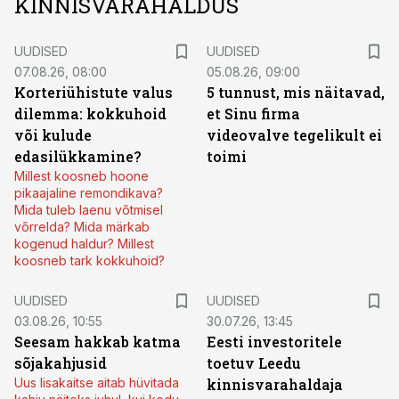
KINNISVARAHALDUS
UUDISED
UUDISED
07.08.26, 08:00
05.08.26, 09:00
Korteriühistute valus
5 tunnust, mis näitavad,
dilemma: kokkuhoid
et Sinu firma
või kulude
videovalve tegelikult ei
edasilükkamine?
toimi
Millest koosneb hoone
pikaajaline remondikava?
Mida tuleb laenu võtmisel
võrrelda? Mida märkab
kogenud haldur? Millest
koosneb tark kokkuhoid?
UUDISED
UUDISED
03.08.26, 10:55
30.07.26, 13:45
Seesam hakkab katma
Eesti investoritele
sõjakahjusid
toetuv Leedu
Uus lisakaitse aitab hüvitada
kinnisvarahaldaja