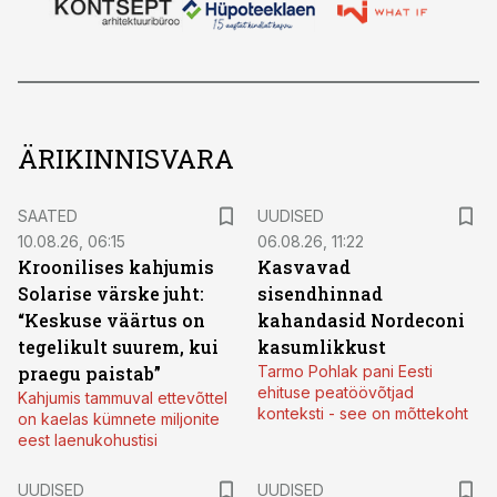
ÄRIKINNISVARA
SAATED
UUDISED
10.08.26, 06:15
06.08.26, 11:22
Kroonilises kahjumis
Kasvavad
Solarise värske juht:
sisendhinnad
“Keskuse väärtus on
kahandasid Nordeconi
tegelikult suurem, kui
kasumlikkust
praegu paistab”
Tarmo Pohlak pani Eesti
ehituse peatöövõtjad
Kahjumis tammuval ettevõttel
konteksti - see on mõttekoht
on kaelas kümnete miljonite
eest laenukohustisi
UUDISED
UUDISED