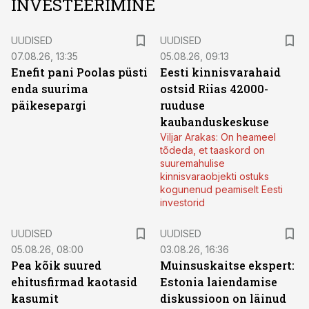
INVESTEERIMINE
UUDISED
UUDISED
07.08.26, 13:35
05.08.26, 09:13
Enefit pani Poolas püsti
Eesti kinnisvarahaid
enda suurima
ostsid Riias 42000-
päikesepargi
ruuduse
kaubanduskeskuse
Viljar Arakas: On heameel
tõdeda, et taaskord on
suuremahulise
kinnisvaraobjekti ostuks
kogunenud peamiselt Eesti
investorid
UUDISED
UUDISED
05.08.26, 08:00
03.08.26, 16:36
Pea kõik suured
Muinsuskaitse ekspert:
ehitusfirmad kaotasid
Estonia laiendamise
kasumit
diskussioon on läinud