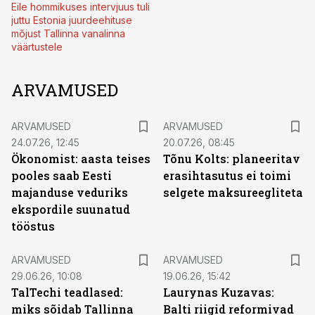
Eile hommikuses intervjuus tuli
juttu Estonia juurdeehituse
mõjust Tallinna vanalinna
väärtustele
ARVAMUSED
ARVAMUSED
ARVAMUSED
24.07.26, 12:45
20.07.26, 08:45
Ökonomist: aasta teises
Tõnu Kolts: planeeritav
pooles saab Eesti
erasihtasutus ei toimi
majanduse veduriks
selgete maksureegliteta
ekspordile suunatud
tööstus
ARVAMUSED
ARVAMUSED
29.06.26, 10:08
19.06.26, 15:42
TalTechi teadlased:
Laurynas Kuzavas:
miks sõidab Tallinna
Balti riigid reformivad