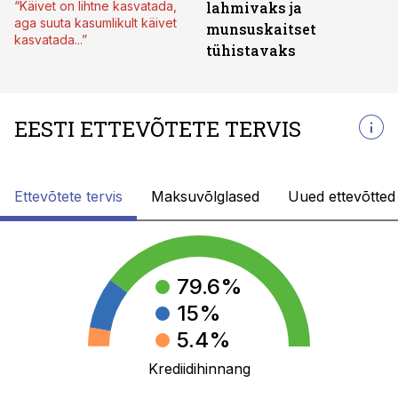
“Käivet on lihtne kasvatada,
lahmivaks ja
aga suuta kasumlikult käivet
munsuskaitset
kasvatada...”
tühistavaks
EESTI ETTEVÕTETE TERVIS
Ettevõtete tervis
Maksuvõlglased
Uued ettevõtted
79.6
%
15
%
5.4
%
Krediidihinnang