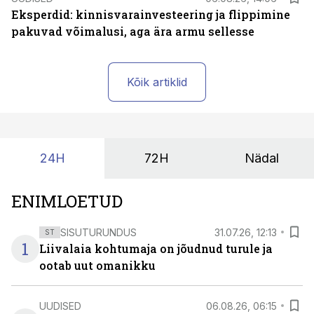
Eksperdid: kinnisvarainvesteering ja flippimine
pakuvad võimalusi, aga ära armu sellesse
Kõik artiklid
24H
72H
Nädal
ENIMLOETUD
SISUTURUNDUS
31.07.26, 12:13
ST
1
Liivalaia kohtumaja on jõudnud turule ja
ootab uut omanikku
UUDISED
06.08.26, 06:15