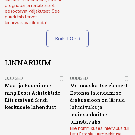
prognoosi ja näitab ära 4
eesootavat väljakutset. See
puudutab tervet
kinnisvaravaldkonda!
Kõik TOPid
LINNARUUM
UUDISED
UUDISED
Maa- ja Ruumiamet
Muinsuskaitse ekspert:
ning Eesti Arhitektide
Estonia laiendamise
Liit otsivad Sindi
diskussioon on läinud
keskusele lahendust
lahmivaks ja
muinsuskaitset
tühistavaks
Eile hommikuses intervjuus tuli
juttu Estonia juurdeehituse