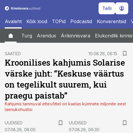
Telli
Avaleht
Kõik lood
TOPid
Podcastid
Konverentsid
Turg
Arendus
Ärikinnisvara
Elukondlik kinni
SAATED
10.08.26, 06:15
Kroonilises kahjumis Solarise
värske juht: “Keskuse väärtus
on tegelikult suurem, kui
praegu paistab”
Kahjumis tammuval ettevõttel on kaelas kümnete miljonite eest
laenukohustisi
UUDISED
UUDISED
07.08.26, 08:00
07.08.26, 06:30