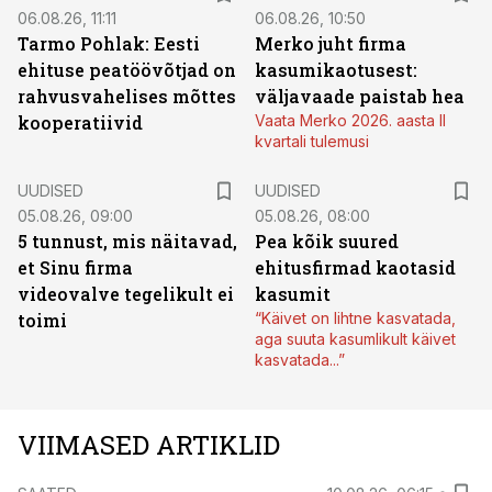
06.08.26, 11:11
06.08.26, 10:50
Tarmo Pohlak: Eesti
Merko juht firma
ehituse peatöövõtjad on
kasumikaotusest:
rahvusvahelises mõttes
väljavaade paistab hea
kooperatiivid
Vaata Merko 2026. aasta II
kvartali tulemusi
UUDISED
UUDISED
05.08.26, 09:00
05.08.26, 08:00
5 tunnust, mis näitavad,
Pea kõik suured
et Sinu firma
ehitusfirmad kaotasid
videovalve tegelikult ei
kasumit
toimi
“Käivet on lihtne kasvatada,
aga suuta kasumlikult käivet
kasvatada...”
VIIMASED ARTIKLID