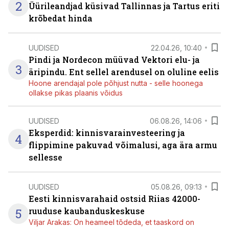
2
Üürileandjad küsivad Tallinnas ja Tartus eriti
krõbedat hinda
UUDISED
22.04.26, 10:40
Pindi ja Nordecon müüvad Vektori elu- ja
3
äripindu. Ent sellel arendusel on oluline eelis
Hoone arendajal pole põhjust nutta - selle hoonega
ollakse pikas plaanis võidus
UUDISED
06.08.26, 14:06
Eksperdid: kinnisvarainvesteering ja
4
flippimine pakuvad võimalusi, aga ära armu
sellesse
UUDISED
05.08.26, 09:13
Eesti kinnisvarahaid ostsid Riias 42000-
5
ruuduse kaubanduskeskuse
Viljar Arakas: On heameel tõdeda, et taaskord on