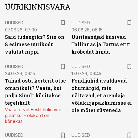
juht ja suuromanik Kristjan-Thor Vähi ning Domus
ÜÜRIKINNISVARA
Kinnisvara juhatuse liige ja arendusvaldkonna juht
Ingvar Allekand. Vestlust juhtis teaduse populariseerija
UUDISED
UUDISED
Aigar Vaigu.
07.08.26, 07:00
06.08.26, 06:15
Said tudengiks? Siin on
Üürileandjad küsivad
8 esimese üürikodu
Tallinnas ja Tartus eriti
valutut nippi
krõbedat hinda
UUDISED
UUDISED
24.07.26, 06:15
17.07.26, 06:45
Tahad osta korterit otse
Fondijuhid avaldavad
omanikult? Vaata, kui
ohumärgid, mis
palju Sinult küsitakse
näitavad, et arendaja
tegelikult
võlakirjapakkumisse ei
Vaata tervet Eestit hõlmavat
ole mõtet süveneda
graafikut - olukord on
kõnekas
UUDISED
UUDISED