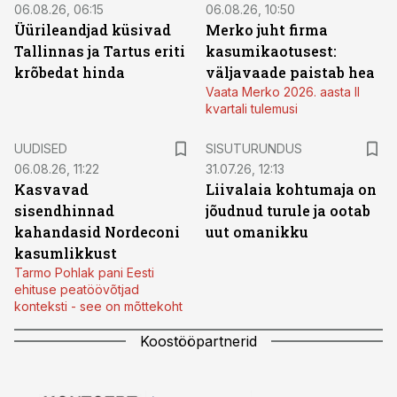
06.08.26, 06:15
06.08.26, 10:50
Üürileandjad küsivad
Merko juht firma
Tallinnas ja Tartus eriti
kasumikaotusest:
krõbedat hinda
väljavaade paistab hea
Vaata Merko 2026. aasta II
kvartali tulemusi
ST
UUDISED
SISUTURUNDUS
06.08.26, 11:22
31.07.26, 12:13
Kasvavad
Liivalaia kohtumaja on
sisendhinnad
jõudnud turule ja ootab
kahandasid Nordeconi
uut omanikku
kasumlikkust
Tarmo Pohlak pani Eesti
ehituse peatöövõtjad
konteksti - see on mõttekoht
Koostööpartnerid