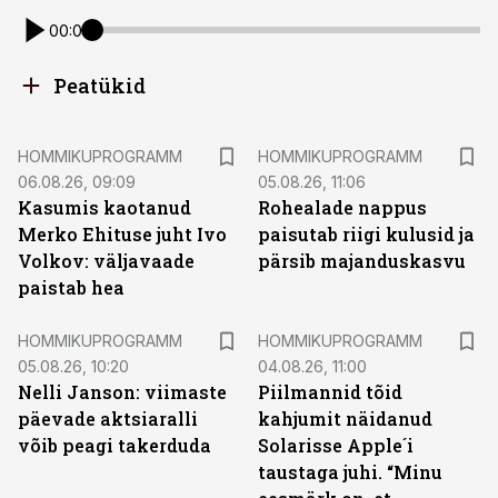
00:00
Peatükid
HOMMIKUPROGRAMM
HOMMIKUPROGRAMM
06.08.26, 09:09
05.08.26, 11:06
Kasumis kaotanud
Rohealade nappus
Merko Ehituse juht Ivo
paisutab riigi kulusid ja
Volkov: väljavaade
pärsib majanduskasvu
paistab hea
HOMMIKUPROGRAMM
HOMMIKUPROGRAMM
05.08.26, 10:20
04.08.26, 11:00
Nelli Janson: viimaste
Piilmannid tõid
päevade aktsiaralli
kahjumit näidanud
võib peagi takerduda
Solarisse Apple´i
taustaga juhi. “Minu