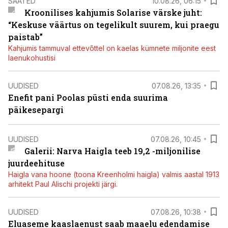
SAATED
10.08.26, 06:15
Kroonilises kahjumis Solarise värske juht:
“Keskuse väärtus on tegelikult suurem, kui praegu
paistab”
Kahjumis tammuval ettevõttel on kaelas kümnete miljonite eest
laenukohustisi
UUDISED
07.08.26, 13:35
Enefit pani Poolas püsti enda suurima
päikesepargi
UUDISED
07.08.26, 10:45
Galerii: Narva Haigla teeb 19,2 -miljonilise
juurdeehituse
Haigla vana hoone (toona Kreenholmi haigla) valmis aastal 1913
arhitekt Paul Alischi projekti järgi.
UUDISED
07.08.26, 10:38
Eluaseme kaaslaenust saab maaelu edendamise