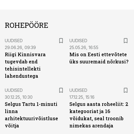
ROHEPÖÖRE
UUDISED
UUDISED
29.06.26, 09:39
25.05.26, 16:55
Riigi Kinnisvara
Mis on Eesti ettevõtete
tugevdab end
üks suuremaid nõrkusi?
tehisintellekti
lahendustega
UUDISED
UUDISED
30.12.25, 10:30
17.12.25, 15:16
Selgus Tartu 1-minuti
Selgus aasta roheeliit: 2
linna
kategooriat ja 16
arhitektuurivõistluse
võidukat, seal troonib
võitja
nimekas arendaja