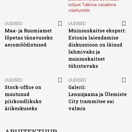
mõjust Tallinna vanalinna
väärtustele
UUDISED
UUDISED
Maa- ja Ruumiamet
Muinsuskaitse ekspert:
lõpetas tänavuseks
Estonia laiendamise
aeromõõdistused
diskussioon on läinud
lahmivaks ja
munsuskaitset
tühistavaks
UUDISED
UUDISED
Stock-office on
Galerii:
muutunud
Lennujaama ja Ülemiste
piirkondlikuks
City trammitee sai
ärikeskuseks
valmis