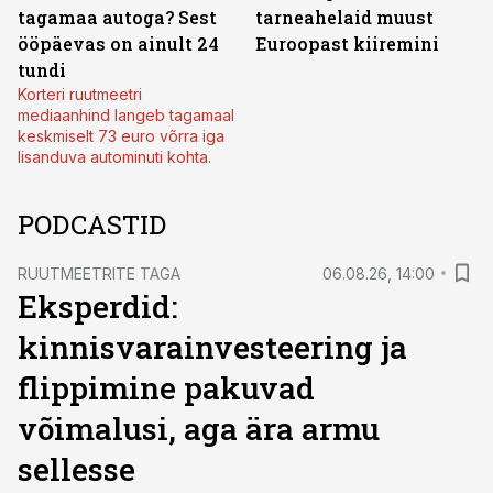
tagamaa autoga? Sest
tarneahelaid muust
ööpäevas on ainult 24
Euroopast kiiremini
tundi
Korteri ruutmeetri
mediaanhind langeb tagamaal
keskmiselt 73 euro võrra iga
lisanduva autominuti kohta.
PODCASTID
RUUTMEETRITE TAGA
06.08.26, 14:00
Eksperdid:
kinnisvarainvesteering ja
flippimine pakuvad
võimalusi, aga ära armu
sellesse