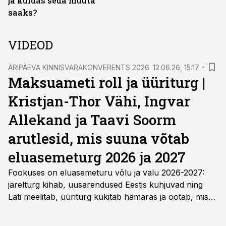
ja kuidas seda muuta
saaks?
VIDEOD
ÄRIPÄEVA KINNISVARAKONVERENTS 2026
12.06.26, 15:17
Maksuameti roll ja üüriturg |
Kristjan-Thor Vähi, Ingvar
Allekand ja Taavi Soorm
arutlesid, mis suuna võtab
eluasemeturg 2026 ja 2027
Fookuses on eluasemeturu võlu ja valu 2026-2027:
järelturg kihab, uusarendused Eestis kuhjuvad ning
Läti meelitab, üüriturg kükitab hämaras ja ootab, mis
maksuamet teeb. Kes lahkub üldse turult? Arutelus
osalesid Bonava Eesti tegevjuht Taavi Soorm, Invego