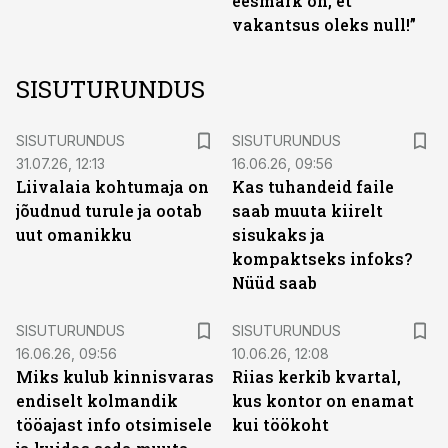
eesmärk on, et
vakantsus oleks null!”
SISUTURUNDUS
ST
ST
SISUTURUNDUS
SISUTURUNDUS
31.07.26, 12:13
16.06.26, 09:56
Liivalaia kohtumaja on
Kas tuhandeid faile
jõudnud turule ja ootab
saab muuta kiirelt
uut omanikku
sisukaks ja
kompaktseks infoks?
Nüüd saab
ST
ST
SISUTURUNDUS
SISUTURUNDUS
16.06.26, 09:56
10.06.26, 12:08
Miks kulub kinnisvaras
Riias kerkib kvartal,
endiselt kolmandik
kus kontor on enamat
tööajast info otsimisele
kui töökoht