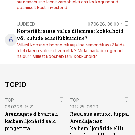
suuremahulise kinnisvaraobjekti ostuks kogunenud
peamiselt Eesti investorid
UUDISED
07.08.26, 08:00
Korteriühistute valus dilemma: kokkuhoid
6
või kulude edasilükkamine?
Millest koosneb hoone pikaajaline remondikava? Mida
tuleb laenu võtmisel võrrelda? Mida märkab kogenud
haldur? Millest koosneb tark kokkuhoid?
TOPID
TOP
TOP
06.02.26, 15:21
19.12.25, 06:30
Arendajate 4 kvartali
Reaalsus astubki tuppa.
käibemiljonärid said
Arendajatest
pingeritta
käibemiljonäride eliit