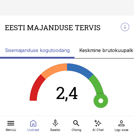
EESTI MAJANDUSE TERVIS
Sisemajanduse kogutoodang
Keskmine brutokuupalk
2,4
Menüü
Uudised
Raadio
Otsing
AI Chat
Logi sisse