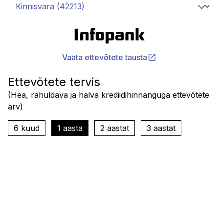
Vaata ettevõtete tausta
Ettevõtete tervis
(
Hea, rahuldava ja halva krediidihinnanguga ettevõtete
arv
)
6 kuud
1 aasta
2 aastat
3 aastat