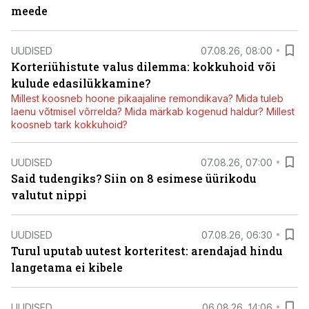
meede
UUDISED
07.08.26, 08:00
Korteriühistute valus dilemma: kokkuhoid või
kulude edasilükkamine?
Millest koosneb hoone pikaajaline remondikava? Mida tuleb
laenu võtmisel võrrelda? Mida märkab kogenud haldur? Millest
koosneb tark kokkuhoid?
UUDISED
07.08.26, 07:00
Said tudengiks? Siin on 8 esimese üürikodu
valutut nippi
UUDISED
07.08.26, 06:30
Turul uputab uutest korteritest: arendajad hindu
langetama ei kibele
UUDISED
06.08.26, 14:06