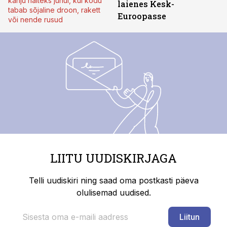
kahju näiteks juhul, kui kodu
laienes Kesk-
tabab sõjaline droon, rakett
Euroopasse
või nende rusud
LIITU UUDISKIRJAGA
Telli uudiskiri ning saad oma postkasti päeva
olulisemad uudised.
Liitun