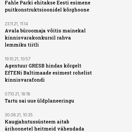
Fahle Parki ehitakse Eesti esimene
puitkonstruktsioonidel kõrghoone
23.11.21, 11:14
Avala büroomaja võitis mainekal
kinnisvarakonkursil rahva
lemmiku tiitli
19.10.21, 10:57
Agentuur GRESB hindas kõrgelt
EfTENi Baltimaade esimest rohelist
kinnisvarafondi
07.10.21, 18:18
Tartu sai uue üldplaneeringu
30.08.21, 10:35
Kaugjahutussüsteem aitab
ärihoonetel heitmeid vähendada