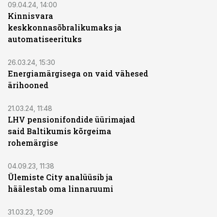
09.04.24, 14:00
Kinnisvara
keskkonnasõbralikumaks ja
automatiseerituks
26.03.24, 15:30
Energiamärgisega on vaid vähesed
ärihooned
21.03.24, 11:48
LHV pensionifondide üürimajad
said Baltikumis kõrgeima
rohemärgise
04.09.23, 11:38
Ülemiste City analüüsib ja
häälestab oma linnaruumi
31.03.23, 12:09