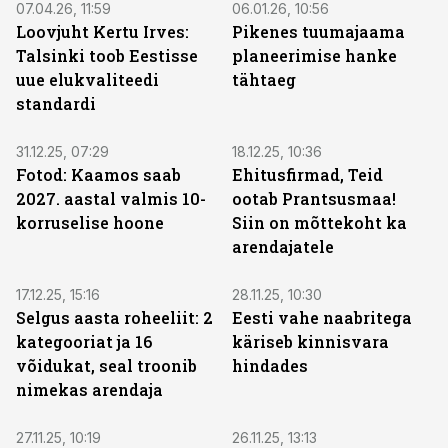
07.04.26, 11:59
06.01.26, 10:56
Loovjuht Kertu Irves:
Pikenes tuumajaama
Talsinki toob Eestisse
planeerimise hanke
uue elukvaliteedi
tähtaeg
standardi
31.12.25, 07:29
18.12.25, 10:36
Fotod: Kaamos saab
Ehitusfirmad, Teid
2027. aastal valmis 10-
ootab Prantsusmaa!
korruselise hoone
Siin on mõttekoht ka
arendajatele
17.12.25, 15:16
28.11.25, 10:30
Selgus aasta roheeliit: 2
Eesti vahe naabritega
kategooriat ja 16
käriseb kinnisvara
võidukat, seal troonib
hindades
nimekas arendaja
27.11.25, 10:19
26.11.25, 13:13