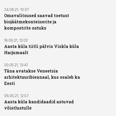
24.08.21, 10:37
Omavalitsused saavad toetust
biojäätmekonteinerite ja
kompostrite ostuks
18.06.21, 12:02
Aasta küla tiitli pälvis Viskla küla
Harjumaalt
20.05.21, 13:41
Täna avatakse Veneetsia
arhitektuuribiennaal, kus osaleb ka
Eesti
06.05.21, 12:57
Aasta küla kandidaadid astuvad
võistlustulle