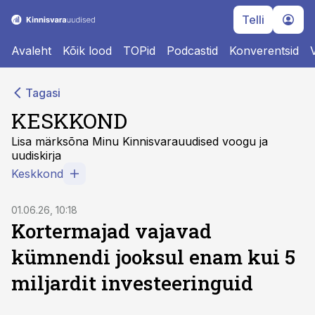
Telli
Avaleht
Kõik lood
TOPid
Podcastid
Konverentsid
Tagasi
KESKKOND
Lisa märksõna Minu Kinnisvarauudised voogu ja
uudiskirja
Keskkond
01.06.26, 10:18
Kortermajad vajavad
kümnendi jooksul enam kui 5
miljardit investeeringuid
ST