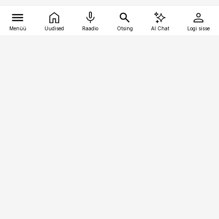
Menüü
Uudised
Raadio
Otsing
AI Chat
Logi sisse
Vana-Lõuna 39/1, 19094 Tallinn
(+372) 667 0111
kinnisvarauudised@kinnisvarauudised.ee
Telli
Reklaam
Firmast
Sisu kasutamisõigused
Ajakirjaniku
eetikakoodeks
Üldtingimused
Privaatsustingimused
Küpsiste poliitika
KKK
Eesti Meediaettevõtete
Eelistuste haldamine