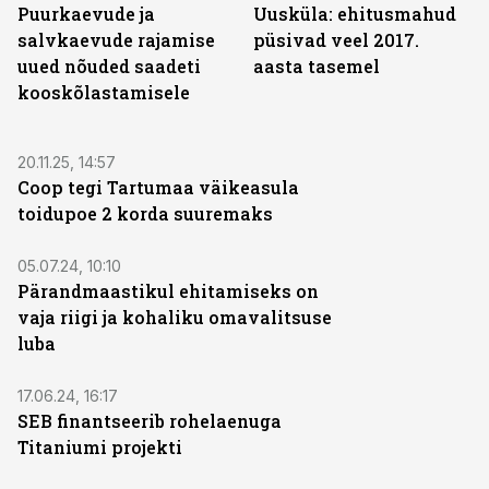
Puurkaevude ja
Uusküla: ehitusmahud
salvkaevude rajamise
püsivad veel 2017.
uued nõuded saadeti
aasta tasemel
kooskõlastamisele
20.11.25, 14:57
Coop tegi Tartumaa väikeasula
toidupoe 2 korda suuremaks
05.07.24, 10:10
Pärandmaastikul ehitamiseks on
vaja riigi ja kohaliku omavalitsuse
luba
17.06.24, 16:17
SEB finantseerib rohelaenuga
Titaniumi projekti