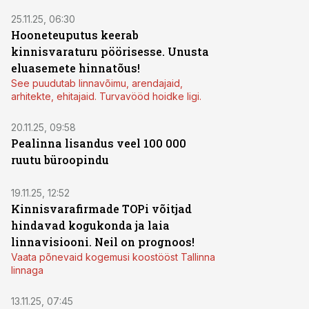
25.11.25, 06:30
Hooneteuputus keerab
kinnisvaraturu pöörisesse. Unusta
eluasemete hinnatõus!
See puudutab linnavõimu, arendajaid,
arhitekte, ehitajaid. Turvavööd hoidke ligi.
20.11.25, 09:58
Pealinna lisandus veel 100 000
ruutu büroopindu
19.11.25, 12:52
Kinnisvarafirmade TOPi võitjad
hindavad kogukonda ja laia
linnavisiooni. Neil on prognoos!
Vaata põnevaid kogemusi koostööst Tallinna
linnaga
13.11.25, 07:45