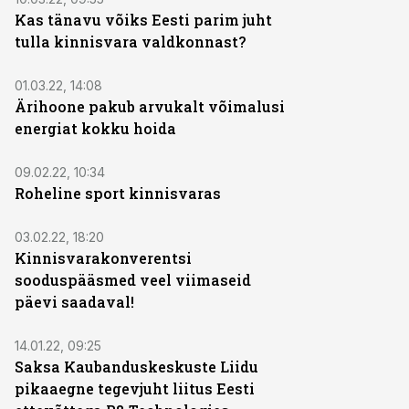
Kas tänavu võiks Eesti parim juht
tulla kinnisvara valdkonnast?
ST
01.03.22, 14:08
Ärihoone pakub arvukalt võimalusi
energiat kokku hoida
09.02.22, 10:34
Roheline sport kinnisvaras
03.02.22, 18:20
Kinnisvarakonverentsi
sooduspääsmed veel viimaseid
päevi saadaval!
14.01.22, 09:25
Saksa Kaubanduskeskuste Liidu
pikaaegne tegevjuht liitus Eesti