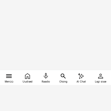
Menüü
Uudised
Raadio
Otsing
AI Chat
Logi sisse
Vana-Lõuna 39/1, 19094 Tallinn
(+372) 667 0111