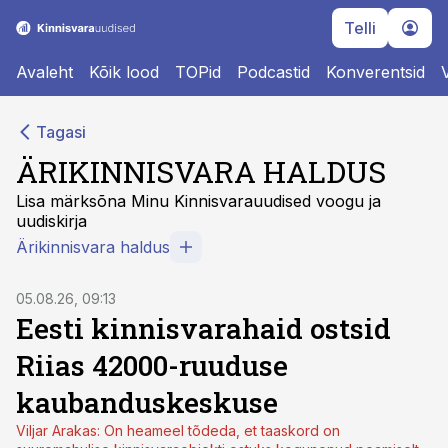
Telli
Avaleht
Kõik lood
TOPid
Podcastid
Konverentsid
Tagasi
ÄRIKINNISVARA HALDUS
Lisa märksõna Minu Kinnisvarauudised voogu ja
uudiskirja
Ärikinnisvara haldus
05.08.26, 09:13
Eesti kinnisvarahaid ostsid
Riias 42000-ruuduse
kaubanduskeskuse
Viljar Arakas: On heameel tõdeda, et taaskord on