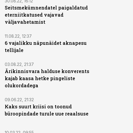
30.08.22, 16:12
Seitsmekümnendatel paigaldatud
eterniitkatused vajavad
väljavahetamist
11.08.22, 12:37
6 vajalikku näpunäidet aknapesu
tellijale
03.08.22, 21:37
Ärikinnisvara halduse konverents
kajab kaasa hetke pingeliste
olukordadega
09.06.22, 21:32
Kaks suurt kriisi on toonud
büroopindade turule uue reaalsuse
10.03.22, 09:55