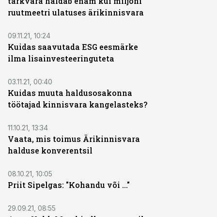
tarkvara haldab enam kui miljoni
ruutmeetri ulatuses ärikinnisvara
09.11.21, 10:24
Kuidas saavutada ESG eesmärke
ilma lisainvesteeringuteta
03.11.21, 00:40
Kuidas muuta haldusosakonna
töötajad kinnisvara kangelasteks?
11.10.21, 13:34
Vaata, mis toimus Ärikinnisvara
halduse konverentsil
08.10.21, 10:05
Priit Sipelgas: "Kohandu või ..."
29.09.21, 08:55