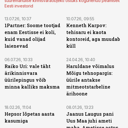
suuremahulise kinnisvaraobjekti ostuks kogunenud peamiselt
Eesti investorid
13.07.26, 10:37
10.07.26, 09:55
1Partner: Soome tootjad
Kenneth Karpov:
enam Eestisse ei koli,
tehisaru ei kaota
kuid vanad olijad
kontoreid, aga muudab
laienevad
küll
ST
06.07.26, 10:33
24.04.26, 10:40
Raiko Uri: vale täht
Haruldane võimalus
ärikinnisvara
Mõigu tehnopargis:
üürilepingus võib
üürile antakse
minna kalliks maksma
mitmeotstarbeline
ärihoone
18.02.26, 11:04
08.01.26, 13:23
Hepsor lõpetas aasta
Jaanus Laugus pani
kasumiga
Uus Maa juhi ameti
maha. Ametisse astus