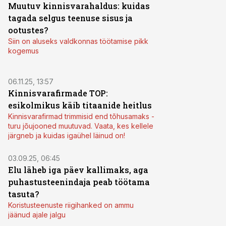
Muutuv kinnisvarahaldus: kuidas
tagada selgus teenuse sisus ja
ootustes?
Siin on aluseks valdkonnas töötamise pikk
kogemus
06.11.25, 13:57
Kinnisvarafirmade TOP:
esikolmikus käib titaanide heitlus
Kinnisvarafirmad trimmisid end tõhusamaks -
turu jõujooned muutuvad. Vaata, kes kellele
järgneb ja kuidas igaühel läinud on!
03.09.25, 06:45
Elu läheb iga päev kallimaks, aga
puhastusteenindaja peab töötama
tasuta?
Koristusteenuste riigihanked on ammu
jäänud ajale jalgu