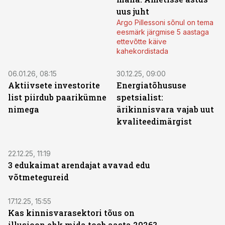
uus juht
Argo Pillessoni sõnul on tema
eesmärk järgmise 5 aastaga
ettevõtte käive
kahekordistada
06.01.26, 08:15
30.12.25, 09:00
Aktiivsete investorite
Energiatõhususe
list piirdub paarikümne
spetsialist:
nimega
ärikinnisvara vajab uut
kvaliteedimärgist
22.12.25, 11:19
3 edukaimat arendajat avavad edu
võtmetegureid
17.12.25, 15:55
Kas kinnisvarasektori tõus on
illusioon ehk mida toob aasta 2026?