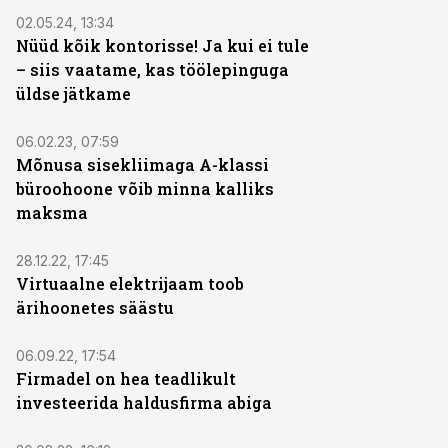
02.05.24, 13:34
Nüüd kõik kontorisse! Ja kui ei tule
– siis vaatame, kas töölepinguga
üldse jätkame
06.02.23, 07:59
Mõnusa sisekliimaga A-klassi
büroohoone võib minna kalliks
maksma
28.12.22, 17:45
Virtuaalne elektrijaam toob
ärihoonetes säästu
06.09.22, 17:54
Firmadel on hea teadlikult
investeerida haldusfirma abiga