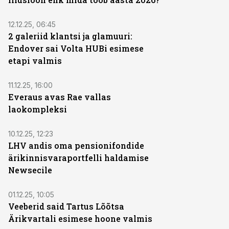
12.12.25, 06:45
2 galeriid klantsi ja glamuuri:
Endover sai Volta HUBi esimese
etapi valmis
11.12.25, 16:00
Everaus avas Rae vallas
laokompleksi
10.12.25, 12:23
LHV andis oma pensionifondide
ärikinnisvaraportfelli haldamise
Newsecile
01.12.25, 10:05
Veeberid said Tartus Lõõtsa
Ärikvartali esimese hoone valmis