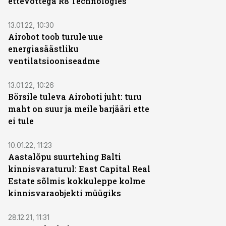
ettevõttega R8 Technologies
13.01.22, 10:30
Airobot toob turule uue
energiasäästliku
ventilatsiooniseadme
13.01.22, 10:26
Börsile tuleva Airoboti juht: turu
maht on suur ja meile barjääri ette
ei tule
10.01.22, 11:23
Aastalõpu suurtehing Balti
kinnisvaraturul: East Capital Real
Estate sõlmis kokkuleppe kolme
kinnisvaraobjekti müügiks
28.12.21, 11:31