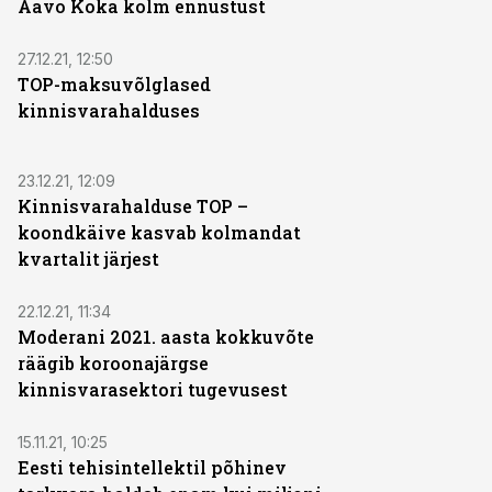
Aavo Koka kolm ennustust
27.12.21, 12:50
TOP-maksuvõlglased
kinnisvarahalduses
23.12.21, 12:09
Kinnisvarahalduse TOP –
koondkäive kasvab kolmandat
kvartalit järjest
22.12.21, 11:34
Moderani 2021. aasta kokkuvõte
räägib koroonajärgse
kinnisvarasektori tugevusest
15.11.21, 10:25
Eesti tehisintellektil põhinev